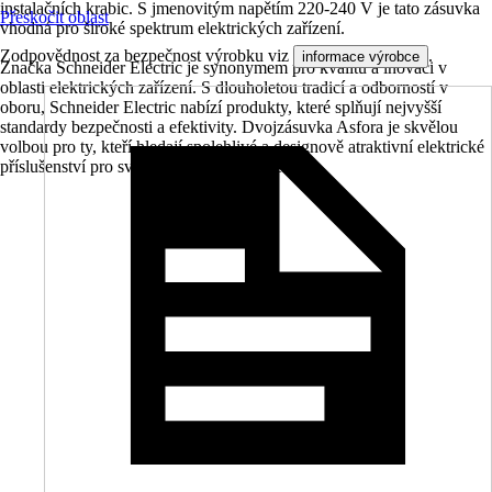
instalačních krabic. S jmenovitým napětím 220-240 V je tato zásuvka
Přeskočit oblast
vhodná pro široké spektrum elektrických zařízení.
Zodpovědnost za bezpečnost výrobku viz
.
informace výrobce
Značka Schneider Electric je synonymem pro kvalitu a inovaci v
oblasti elektrických zařízení. S dlouholetou tradicí a odborností v
oboru, Schneider Electric nabízí produkty, které splňují nejvyšší
standardy bezpečnosti a efektivity. Dvojzásuvka Asfora je skvělou
volbou pro ty, kteří hledají spolehlivé a designově atraktivní elektrické
příslušenství pro svůj domov nebo kancelář.