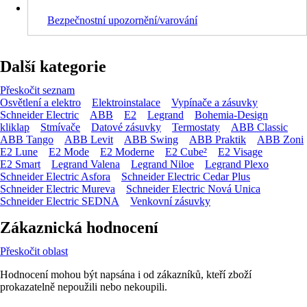
Bezpečnostní upozornění/varování
Další kategorie
Přeskočit seznam
Osvětlení a elektro
Elektroinstalace
Vypínače a zásuvky
Schneider Electric
ABB
E2
Legrand
Bohemia-Design
kliklap
Stmívače
Datové zásuvky
Termostaty
ABB Classic
ABB Tango
ABB Levit
ABB Swing
ABB Praktik
ABB Zoni
E2 Lune
E2 Mode
E2 Moderne
E2 Cube²
E2 Visage
E2 Smart
Legrand Valena
Legrand Niloe
Legrand Plexo
Schneider Electric Asfora
Schneider Electric Cedar Plus
Schneider Electric Mureva
Schneider Electric Nová Unica
Schneider Electric SEDNA
Venkovní zásuvky
Zákaznická hodnocení
Přeskočit oblast
Hodnocení mohou být napsána i od zákazníků, kteří zboží
prokazatelně nepoužili nebo nekoupili.