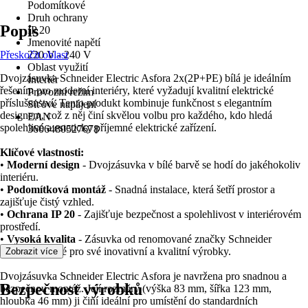
Podomítkové
Druh ochrany
Popis
IP 20
Jmenovité napětí
Přeskočit oblast
220 V - 240 V
Oblast využití
Dvojzásuvka Schneider Electric Asfora 2x(2P+PE) bílá je ideálním
Interiér
řešením pro moderní interiéry, které vyžadují kvalitní elektrické
Provozní režim
příslušenství. Tento produkt kombinuje funkčnost s elegantním
Síťové napájení
designem, což z něj činí skvělou volbu pro každého, kdo hledá
EAN
spolehlivé a esteticky příjemné elektrické zařízení.
3606480527678
Klíčové vlastnosti:
•
Moderní design
- Dvojzásuvka v bílé barvě se hodí do jakéhokoliv
interiéru.
•
Podomítková montáž
- Snadná instalace, která šetří prostor a
zajišťuje čistý vzhled.
•
Ochrana IP 20
- Zajišťuje bezpečnost a spolehlivost v interiérovém
prostředí.
•
Vysoká kvalita
- Zásuvka od renomované značky Schneider
Electric, známé pro své inovativní a kvalitní výrobky.
Zobrazit více
Dvojzásuvka Schneider Electric Asfora je navržena pro snadnou a
Bezpečnost výrobků
bezpečnou montáž. Její rozměry (výška 83 mm, šířka 123 mm,
hloubka 46 mm) ji činí ideální pro umístění do standardních