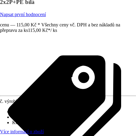
2x2P+PE bílá
Napsat první hodnocení
cenu — 115,00 Kč * Všechny ceny vč. DPH a bez nákladů na
přepravu za ks
115,00 Kč
*
/
ks
č. výrobku
6132347
Druh výrobku
:
Zásuvka
Druh montáže
:
Podomítkové
Kód výrobku
:
EPH9800121
Více informací o zboží