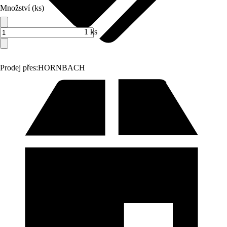
Množství (ks)
1 ks
Prodej přes:
HORNBACH