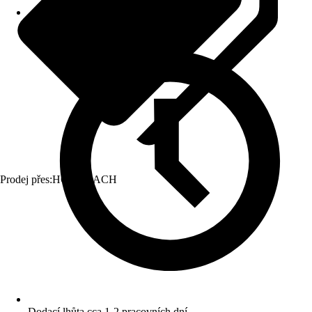
Prodej přes:
HORNBACH
Dodací lhůta cca 1-2 pracovních dní