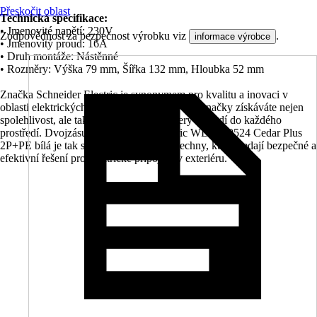
Přeskočit oblast
Technická specifikace:
• Jmenovité napětí: 230V
Zodpovědnost za bezpečnost výrobku viz
.
informace výrobce
• Jmenovitý proud: 16A
• Druh montáže: Nástěnné
• Rozměry: Výška 79 mm, Šířka 132 mm, Hloubka 52 mm
Značka Schneider Electric je synonymem pro kvalitu a inovaci v
oblasti elektrických zařízení. S produkty této značky získáváte nejen
spolehlivost, ale také moderní design, který se hodí do každého
prostředí. Dvojzásuvka Schneider Electric WDE000524 Cedar Plus
2P+PE bílá je tak skvělou volbou pro všechny, kteří hledají bezpečné a
efektivní řešení pro elektrické připojení v exteriéru.