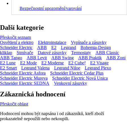
Bezpečnostní upozornění/varování
Další kategorie
Přeskočit seznam
Osvětlení a elektro
Elektroinstalace
Vypínače a zásuvky
Schneider Electric
ABB
E2
Legrand
Bohemia-Design
kliklap
Stmívače
Datové zásuvky
Termostaty
ABB Classic
ABB Tango
ABB Levit
ABB Swing
ABB Praktik
ABB Zoni
E2 Lune
E2 Mode
E2 Moderne
E2 Cube²
E2 Visage
E2 Smart
Legrand Valena
Legrand Niloe
Legrand Plexo
Schneider Electric Asfora
Schneider Electric Cedar Plus
Schneider Electric Mureva
Schneider Electric Nová Unica
Schneider Electric SEDNA
Venkovní zásuvky
Zákaznická hodnocení
Přeskočit oblast
Hodnocení mohou být napsána i od zákazníků, kteří zboží
prokazatelně nepoužili nebo nekoupili.