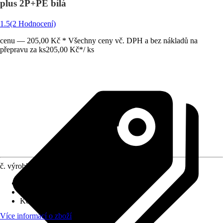
plus 2P+PE bílá
1.5
(2 Hodnocení)
cenu — 205,00 Kč * Všechny ceny vč. DPH a bez nákladů na
přepravu za ks
205,00 Kč
*
/
ks
č. výrobku
7518930
Druh výrobku
:
Zásuvka
Druh montáže
:
Nástěnné
Kód výrobku
:
WDE000524
Více informací o zboží