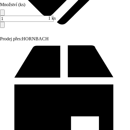
Množství (ks)
1 ks
Prodej přes:
HORNBACH