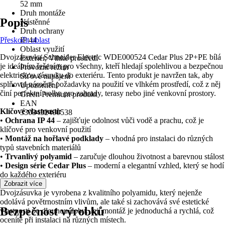
52 mm
Druh montáže
Popis
Nástěnné
Druh ochrany
Přeskočit oblast
IP 44
Oblast využití
Dvojzásuvka Schneider Electric WDE000524 Cedar Plus 2P+PE bílá
Exteriér, Vlhké prostředí
je ideálním řešením pro všechny, kteří hledají spolehlivou a bezpečnou
Provozní režim
elektrickou zásuvku do exteriéru. Tento produkt je navržen tak, aby
Síťové napájení
splňoval náročné požadavky na použití ve vlhkém prostředí, což z něj
Upozornění
činí perfektní volbu pro zahrady, terasy nebo jiné venkovní prostory.
Green Premium produkt
EAN
Klíčové vlastnosti:
3303432400538
•
Ochrana IP 44
– zajišťuje odolnost vůči vodě a prachu, což je
klíčové pro venkovní použití
•
Montáž na hořlavé podklady
– vhodná pro instalaci do různých
typů stavebních materiálů
•
Trvanlivý polyamid
– zaručuje dlouhou životnost a barevnou stálost
•
Design série Cedar Plus
– moderní a elegantní vzhled, který se hodí
do každého exteriéru
Zobrazit více
Dvojzásuvka je vyrobena z kvalitního polyamidu, který nejenže
odolává povětrnostním vlivům, ale také si zachovává své estetické
Bezpečnost výrobků
vlastnosti po dlouhou dobu. Její montáž je jednoduchá a rychlá, což
oceníte při instalaci na různých místech.