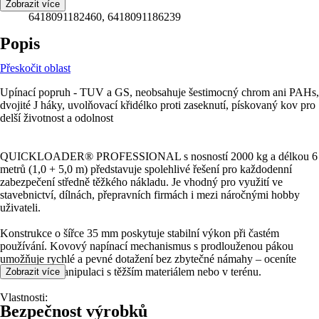
EAN
Zobrazit více
6418091182460, 6418091186239
Popis
Přeskočit oblast
Upínací popruh - TUV a GS, neobsahuje šestimocný chrom ani PAHs,
dvojité J háky, uvolňovací křidélko proti zaseknutí, pískovaný kov pro
delší životnost a odolnost
QUICKLOADER® PROFESSIONAL s nosností 2000 kg a délkou 6
metrů (1,0 + 5,0 m) představuje spolehlivé řešení pro každodenní
zabezpečení středně těžkého nákladu. Je vhodný pro využití ve
stavebnictví, dílnách, přepravních firmách i mezi náročnými hobby
uživateli.
Konstrukce o šířce 35 mm poskytuje stabilní výkon při častém
používání. Kovový napínací mechanismus s prodlouženou pákou
umožňuje rychlé a pevné dotažení bez zbytečné námahy – oceníte
zejména při manipulaci s těžším materiálem nebo v terénu.
Zobrazit více
Vlastnosti:
Bezpečnost výrobků