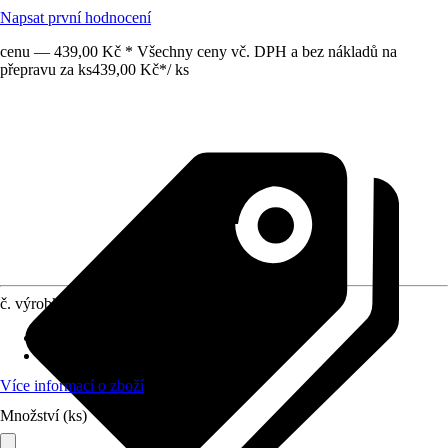
Napsat první hodnocení
cenu — 439,00 Kč * Všechny ceny vč. DPH a bez nákladů na
přepravu za ks
439,00 Kč
*
/
ks
č. výrobku
12727270
Druh výrobku
:
Popruh
Materiál
:
Kov, Polyester (PES)
Více informací o zboží
Množství (ks)