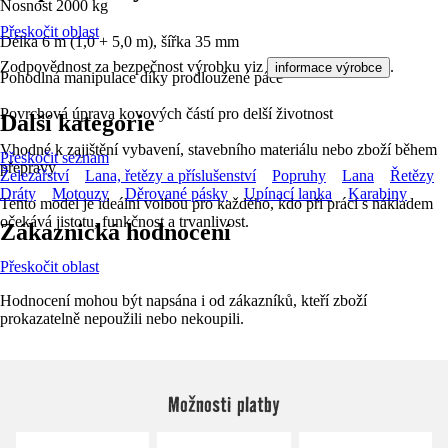
Nosnost 2000 kg
Přeskočit oblast
Délka 6 m (1,0 + 5,0 m), šířka 35 mm
Zodpovědnost za bezpečnost výrobku viz
.
informace výrobce
Pohodlná manipulace díky prodloužené páce
Povrchová úprava kovových částí pro delší životnost
Další kategorie
Vhodné k zajištění vybavení, stavebního materiálu nebo zboží během
Přeskočit seznam
přepravy
Železářství
Lana, řetězy a příslušenství
Popruhy
Lana
Řetězy
Dráty
Motouzy
Děrované pásky
Upínací lanka
Karabiny
Tento model je ideální volbou pro každého, kdo při práci s nákladem
očekává jistotu, funkčnost a trvanlivost.
Zákaznická hodnocení
Přeskočit oblast
Hodnocení mohou být napsána i od zákazníků, kteří zboží
prokazatelně nepoužili nebo nekoupili.
Možnosti platby