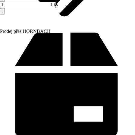
1 ks
Prodej přes:
HORNBACH