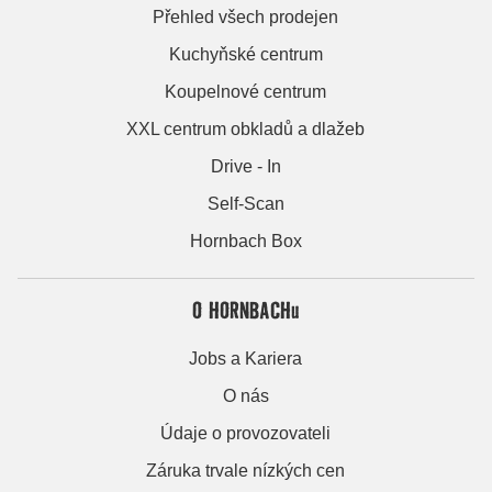
Přehled všech prodejen
Kuchyňské centrum
Koupelnové centrum
XXL centrum obkladů a dlažeb
Drive - In
Self-Scan
Hornbach Box
O HORNBACHu
Jobs a Kariera
O nás
Údaje o provozovateli
Záruka trvale nízkých cen