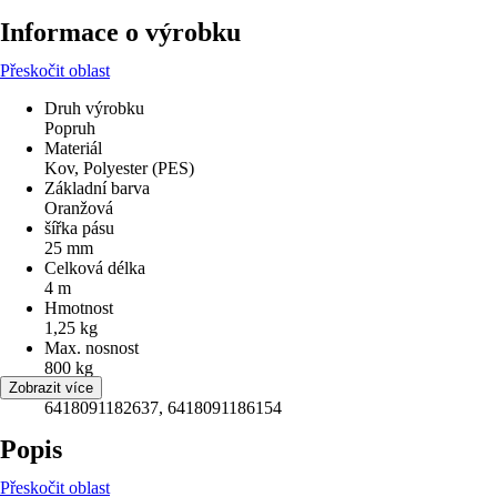
Informace o výrobku
Přeskočit oblast
Druh výrobku
Popruh
Materiál
Kov, Polyester (PES)
Základní barva
Oranžová
šířka pásu
25 mm
Celková délka
4 m
Hmotnost
1,25 kg
Max. nosnost
800 kg
EAN
Zobrazit více
6418091182637, 6418091186154
Popis
Přeskočit oblast