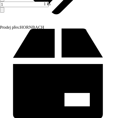
1 ks
Prodej přes:
HORNBACH