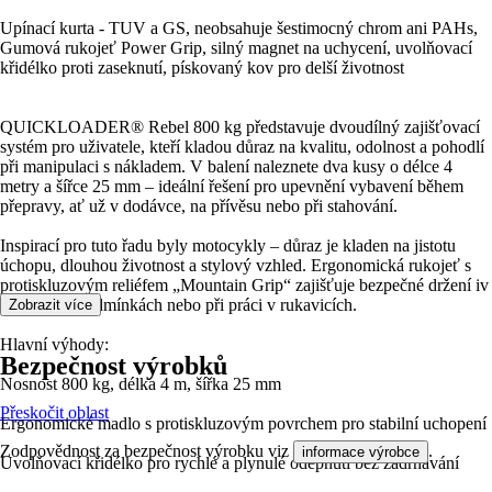
Upínací kurta - TUV a GS, neobsahuje šestimocný chrom ani PAHs,
Gumová rukojeť Power Grip, silný magnet na uchycení, uvolňovací
křidélko proti zaseknutí, pískovaný kov pro delší životnost
QUICKLOADER® Rebel 800 kg představuje dvoudílný zajišťovací
systém pro uživatele, kteří kladou důraz na kvalitu, odolnost a pohodlí
při manipulaci s nákladem. V balení naleznete dva kusy o délce 4
metry a šířce 25 mm – ideální řešení pro upevnění vybavení během
přepravy, ať už v dodávce, na přívěsu nebo při stahování.
Inspirací pro tuto řadu byly motocykly – důraz je kladen na jistotu
úchopu, dlouhou životnost a stylový vzhled. Ergonomická rukojeť s
protiskluzovým reliéfem „Mountain Grip“ zajišťuje bezpečné držení iv
náročných podmínkách nebo při práci v rukavicích.
Zobrazit více
Hlavní výhody:
Bezpečnost výrobků
Nosnost 800 kg, délka 4 m, šířka 25 mm
Přeskočit oblast
Ergonomické madlo s protiskluzovým povrchem pro stabilní uchopení
Zodpovědnost za bezpečnost výrobku viz
.
informace výrobce
Uvolňovací křidélko pro rychlé a plynulé odepnutí bez zadrhávání