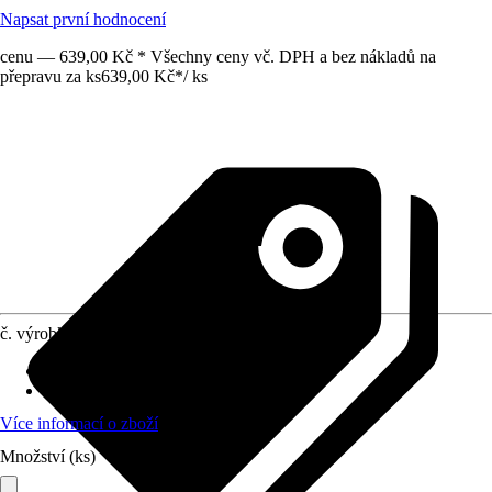
Napsat první hodnocení
cenu — 639,00 Kč * Všechny ceny vč. DPH a bez nákladů na
přepravu za ks
639,00 Kč
*
/
ks
č. výrobku
12727273
Druh výrobku
:
Popruh
Materiál
:
Kov, Polyester (PES)
Více informací o zboží
Množství (ks)