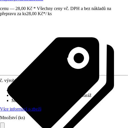
cenu — 28,00 Kč * Všechny ceny vč. DPH a bez nákladů na
přepravu za ks
28,00 Kč
*
/
ks
č. výrobku
4202762
Průměr (od - do)
:
67 mm - 71 mm
Vhodné pro prostory
:
V domě, Dílna, Garáž
Materiál
:
Kov
Více informací o zboží
Množství (ks)