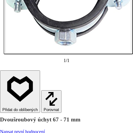
1
/
1
Porovnat
Dvoušroubový úchyt 67 - 71 mm
Napsat první hodnocení