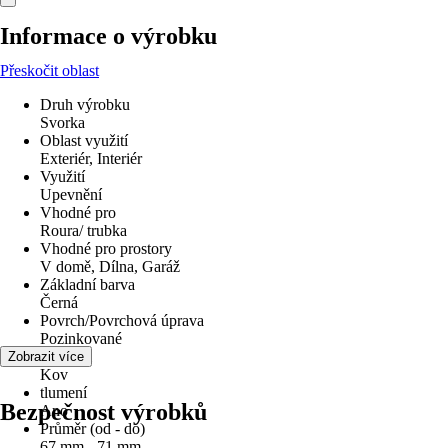
Informace o výrobku
Přeskočit oblast
Druh výrobku
Svorka
Oblast využití
Exteriér, Interiér
Využití
Upevnění
Vhodné pro
Roura/ trubka
Vhodné pro prostory
V domě, Dílna, Garáž
Základní barva
Černá
Povrch/Povrchová úprava
Pozinkované
Materiál
Zobrazit více
Kov
tlumení
Bezpečnost výrobků
Ano
Průměr (od - do)
67 mm - 71 mm