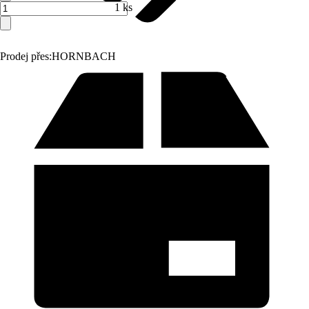
1 ks
Prodej přes:
HORNBACH