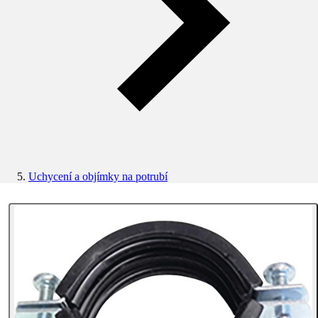
Uchycení a objímky na potrubí