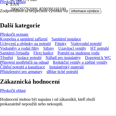
Přeskočit oblast
EAN
2004202762009, 8590391101100
Zodpovědnost za bezpečnost výrobku viz
.
informace výrobce
Další kategorie
Přeskočit seznam
Koupelna a sanitární zařízení
Sanitární instalace
Uchycení a objímky na potrubí
Fitinky
Vodovodní potrubí
Vodoměry a vodní filtry
Sifony
Uzavírací ventily
HT potrubí
Sanitární čerpadla
Flexi hadice
Potrubí na studenou vodu
Těsnění
Izolace potrubí
Nářadí pro instalatéry
Dopojení k WC
Připojení spotřebičů na odpad
Redukční ventily a zpětné ventily
Čištění potrubí a kanalizace
Instalatérský materiál
Příslušenství pro armatury
dBlue tiché potrubí
Zákaznická hodnocení
Přeskočit oblast
Hodnocení mohou být napsána i od zákazníků, kteří zboží
prokazatelně nepoužili nebo nekoupili.