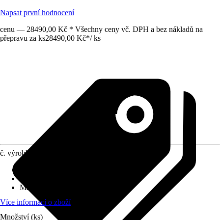
Napsat první hodnocení
cenu — 28490,00 Kč * Všechny ceny vč. DPH a bez nákladů na
přepravu za ks
28490,00 Kč
*
/
ks
č. výrobku
12655561
Druh výrobku
:
Stínění
Vhodné pro
:
Pergoly
Materiál
:
Kov
Více informací o zboží
Množství (ks)