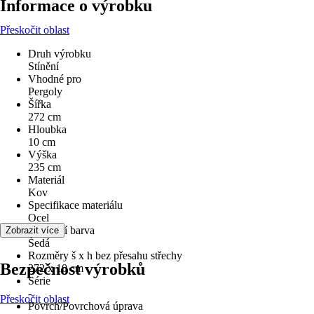
Informace o výrobku
Přeskočit oblast
Druh výrobku
Stínění
Vhodné pro
Pergoly
Šířka
272 cm
Hloubka
10 cm
Výška
235 cm
Materiál
Kov
Specifikace materiálu
Ocel
Základní barva
Zobrazit více
Šedá
Rozměry š x h bez přesahu střechy
Bezpečnost výrobků
272 x 10 cm
Série
-
Přeskočit oblast
Povrch/Povrchová úprava