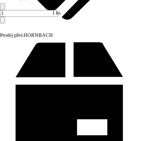
1 ks
Prodej přes:
HORNBACH