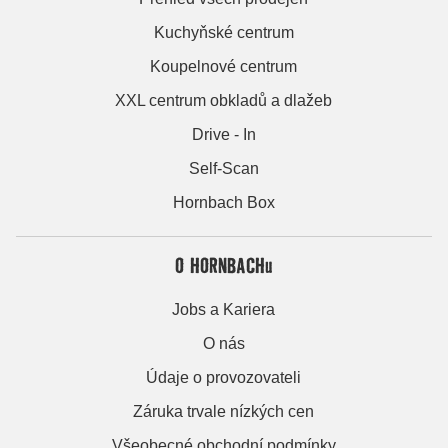
Kuchyňské centrum
Koupelnové centrum
XXL centrum obkladů a dlažeb
Drive - In
Self-Scan
Hornbach Box
O HORNBACHu
Jobs a Kariera
O nás
Údaje o provozovateli
Záruka trvale nízkých cen
Všeobecné obchodní podmínky