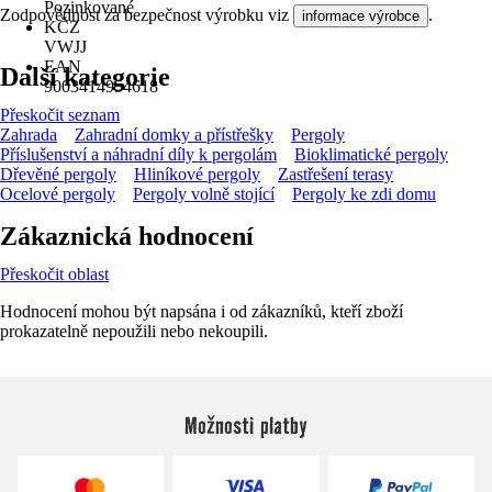
Pozinkované
Zodpovědnost za bezpečnost výrobku viz
.
informace výrobce
KČZ
VWJJ
EAN
Další kategorie
9003414954618
Přeskočit seznam
Zahrada
Zahradní domky a přístřešky
Pergoly
Příslušenství a náhradní díly k pergolám
Bioklimatické pergoly
Dřevěné pergoly
Hliníkové pergoly
Zastřešení terasy
Ocelové pergoly
Pergoly volně stojící
Pergoly ke zdi domu
Zákaznická hodnocení
Přeskočit oblast
Hodnocení mohou být napsána i od zákazníků, kteří zboží
prokazatelně nepoužili nebo nekoupili.
Možnosti platby