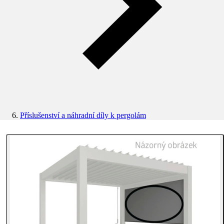
Příslušenství a náhradní díly k pergolám