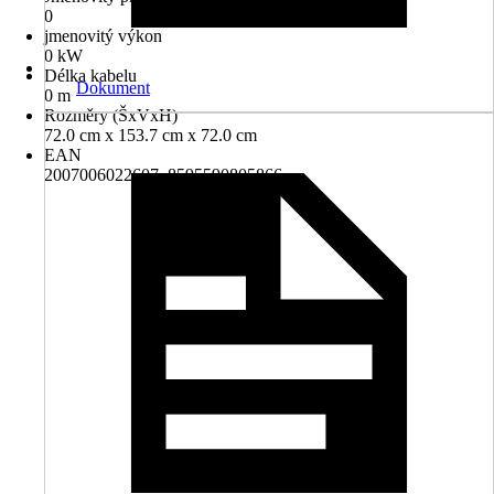
0
jmenovitý výkon
0 kW
Délka kabelu
Dokument
0 m
Rozměry (ŠxVxH)
72.0 cm x 153.7 cm x 72.0 cm
EAN
2007006022607, 8595590805866