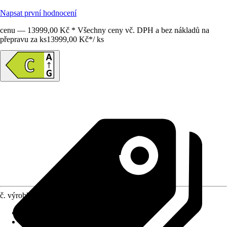
Napsat první hodnocení
cenu — 13999,00 Kč * Všechny ceny vč. DPH a bez nákladů na
přepravu za ks
13999,00 Kč
*
/
ks
č. výrobku
6258703
jmenovitý výkon
:
0 kW
Konstrukční provedení
:
Tlakové