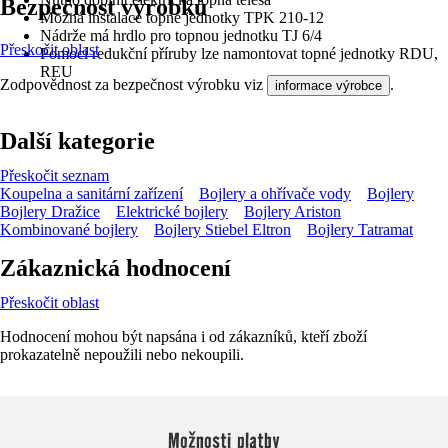
Bezpečnost výrobků
Možná instalace topné jednotky TPK 210-12
Nádrže má hrdlo pro topnou jednotku TJ 6/4
Přeskočit oblast
Pomocí redukční příruby lze namontovat topné jednotky RDU,
REU
Zodpovědnost za bezpečnost výrobku viz
.
informace výrobce
Další kategorie
Přeskočit seznam
Koupelna a sanitární zařízení
Bojlery a ohřívače vody
Bojlery
Bojlery Dražice
Elektrické bojlery
Bojlery Ariston
Kombinované bojlery
Bojlery Stiebel Eltron
Bojlery Tatramat
Zákaznická hodnocení
Přeskočit oblast
Hodnocení mohou být napsána i od zákazníků, kteří zboží
prokazatelně nepoužili nebo nekoupili.
Možnosti platby