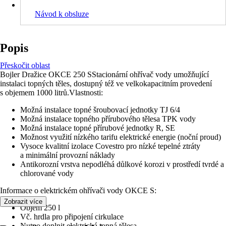
Návod k obsluze
Popis
Přeskočit oblast
Bojler Dražice OKCE 250 SStacionární ohřívač vody umožňující
instalaci topných těles, dostupný též ve velkokapacitním provedení
s objemem 1000 litrů.Vlastnosti:
Možná instalace topné šroubovací jednotky TJ 6/4
Možná instalace topného přírubového tělesa TPK vody
Možná instalace topné přírubové jednotky R, SE
Možnost využití nízkého tarifu elektrické energie (noční proud)
Vysoce kvalitní izolace Covestro pro nízké tepelné ztráty
a minimální provozní náklady
Antikorozní vrstva nepodléhá důlkové korozi v prostředí tvrdé a
chlorované vody
Informace o elektrickém ohřívači vody OKCE S:
Zobrazit více
Objem 250 l
Vč. hrdla pro připojení cirkulace
Nutno doplnit elektrická topná tělesa