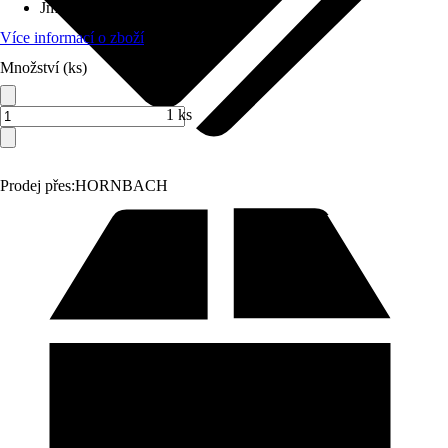
Jmenovitý objem
:
259 l
Více informací o zboží
Množství (ks)
1 ks
Prodej přes:
HORNBACH