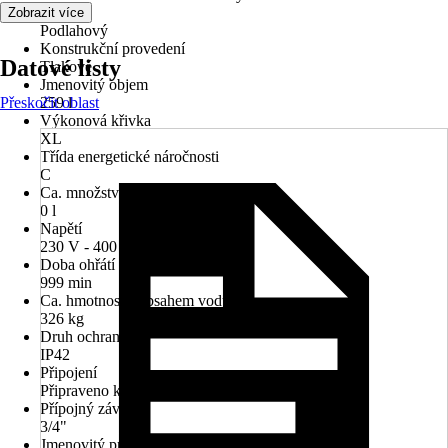
Varianta
Zobrazit více
Podlahový
Konstrukční provedení
Datové listy
Tlakové
Jmenovitý objem
Přeskočit oblast
259 l
Výkonová křivka
XL
Třída energetické náročnosti
C
Ca. množství smíšené vody při 40°C
0 l
Napětí
230 V - 400 V
Doba ohřátí
999 min
Ca. hmotnost s obsahem vody
326 kg
Druh ochrany
IP42
Připojení
Připraveno k zapojení
Přípojný závit
3/4"
Jmenovitý proud v A