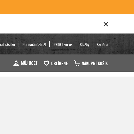
vat zásilku
Porovnání zboží
PROFI servis
Služby
Kariéra
MŮJ ÚČET
OBLÍBENÉ
NÁKUPNÍ KOŠÍK