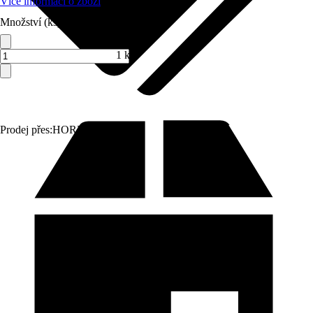
Více informací o zboží
Množství (ks)
1 ks
Prodej přes:
HORNBACH