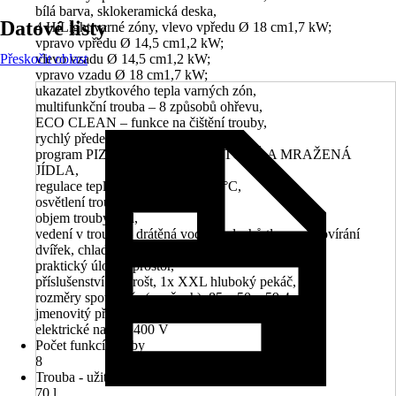
bílá barva, sklokeramická deska,
Datové listy
4 HiLight varné zóny, vlevo vpředu Ø 18 cm1,7 kW;
vpravo vpředu Ø 14,5 cm1,2 kW;
Přeskočit oblast
vlevo vzadu Ø 14,5 cm1,2 kW;
vpravo vzadu Ø 18 cm1,7 kW;
ukazatel zbytkového tepla varných zón,
multifunkční trouba – 8 způsobů ohřevu,
ECO CLEAN – funkce na čištění trouby,
rychlý předehřev trouby,
program PIZZA,program pro HOTOVÁ A MRAŽENÁ
JÍDLA,
regulace teploty v troubě 50–275 °C,
osvětlení trouby,
objem trouby 70 l,
vedení v troubě – drátěná vodítka plechů,tlumené dovírání
dvířek, chladná dvířka trouby,energetická třída – A,
praktický úložný prostor,
příslušenství: 1 x rošt, 1x XXL hluboký pekáč,
rozměry spotřebiče (v x š x h): 85 x 50 x 59,4 cm,
jmenovitý příkon: 9 kW,
elektrické napětí: 400 V
Počet funkcí trouby
8
Trouba - užitečný objem
70 l