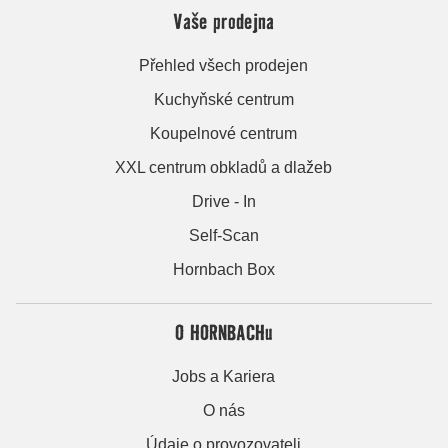
Vaše prodejna
Přehled všech prodejen
Kuchyňské centrum
Koupelnové centrum
XXL centrum obkladů a dlažeb
Drive - In
Self-Scan
Hornbach Box
O HORNBACHu
Jobs a Kariera
O nás
Údaje o provozovateli