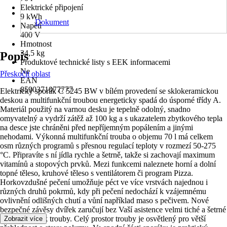
Elektrické připojení
9 kWh
Dokument
Napětí
400 V
Hmotnost
34,5 kg
Popis
Produktové technické listy s EEK informacemi
Ne
Přeskočit oblast
EAN
8590371077777
Elektrický sporák C 5245 BW v bílém provedení se sklokeramickou
deskou a multifunkční troubou energeticky spadá do úsporné třídy A.
Materiál použitý na varnou desku je tepelně odolný, snadno
omyvatelný a vydrží zátěž až 100 kg a s ukazatelem zbytkového tepla
na desce jste chráněni před nepříjemným popálením a jinými
nehodami. Výkonná multifunkční trouba o objemu 70 l má celkem
osm různých programů s přesnou regulací teploty v rozmezí 50-275
°C. Připravíte s ní jídla rychle a šetrně, takže si zachovají maximum
vitamínů a stopových prvků. Mezi funkcemi naleznete horní a dolní
topné těleso, kruhové těleso s ventilátorem či program Pizza.
Horkovzdušné pečení umožňuje péct ve více vrstvách najednou i
různých druhů pokrmů, kdy při pečení nedochází k vzájemnému
ovlivnění odlišných chutí a vůní například maso s pečivem. Nové
bezpečné závěsy dvířek zaručují bez Vaší asistence velmi tiché a šetrné
zavírání dvířek trouby. Celý prostor trouby je osvětlený pro větší
Zobrazit více