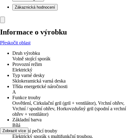
Zákaznická hodnocení
Informace o výrobku
Přeskočit oblast
Druh výrobku
Volně stojící sporák
Provozní režim
Elektrický
Typ varné desky
Sklokeramická varná deska
Třída energetické náročnosti
A
Funkce trouby
Osvětlení, Cirkulační gril (gril + ventilátor), Vrchní ohřev,
Vrchní / spodní ohřev, Horkovzdušný gril (spodní a vrchní
ohřev + ventilátor)
Základní barva
Bílá
Vybavení pečicí trouby
Zobrazit více
Elektrický sporák s multifunkční troubou,