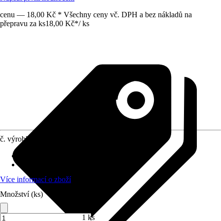
cenu — 18,00 Kč * Všechny ceny vč. DPH a bez nákladů na
přepravu za ks
18,00 Kč
*
/
ks
č. výrobku
8378045
Obsah
:
1 Kus
Oblast využití
:
Interiér, Exteriér
Více informací o zboží
Množství (ks)
1 ks