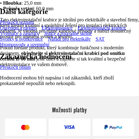
•
Hloubka
: 25,0 mm
•
Průměr vrtání
: 60,0 mm
Další kategorie
Tato elektroinstalační krabice je ideální pro elektrikáře a stavební firmy,
Přeskočit seznam
které hledají kvalitní a spolehlivé řešení pro instalaci elektrických
Osvětlení a elektro
Elektroinstalace
Elektroinstalační krabice
zařízení. Je vhodná pro různé kabelové přívody a nabízí dostatečný
Vypínače a zásuvky
Jističe a rozvodné skříně
prostor pro umístění svorek a těsnění.
Svorky a svorkovnice
Nářadí pro elektrikáře
SAT
Hromosvody a uzemnění
Pokud hledáte produkt, který kombinuje funkčnost s moderním
designem,
objednejte si elektroinstalační krabici pod omítku
Zákaznická hodnocení
černou Ø 60 mm
ještě dnes a zajistěte si tak kvalitní a bezpečné
elektroinstalace ve vašem domově.
Přeskočit oblast
Hodnocení mohou být napsána i od zákazníků, kteří zboží
prokazatelně nepoužili nebo nekoupili.
Možnosti platby