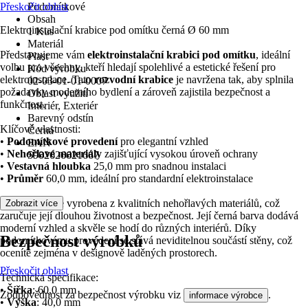
Přeskočit oblast
Podomítkové
Obsah
Elektroinstalační krabice pod omítku černá Ø 60 mm
1 Kus
Materiál
Představujeme vám
elektroinstalační krabici pod omítku
, ideální
Plast
volbu pro všechny, kteří hledají spolehlivé a estetické řešení pro
Kód výrobku
elektroinstalace. Tato
rozvodní krabice
je navržena tak, aby splnila
02-03-01-01-0007
požadavky moderního bydlení a zároveň zajistila bezpečnost a
Oblast využití
funkčnost.
Interiér, Exteriér
Barevný odstín
Klíčové vlastnosti:
Černá
•
Podomítkové provedení
pro elegantní vzhled
EAN
•
Nehořlavé materiály
zajišťující vysokou úroveň ochrany
5902626621667
•
Vestavná hloubka
25,0 mm pro snadnou instalaci
•
Průměr
60,0 mm, ideální pro standardní elektroinstalace
Tato krabice je vyrobena z kvalitních nehořlavých materiálů, což
Zobrazit více
zaručuje její dlouhou životnost a bezpečnost. Její černá barva dodává
moderní vzhled a skvěle se hodí do různých interiérů. Díky
Bezpečnost výrobků
podomítkovému provedení se stává neviditelnou součástí stěny, což
oceníte zejména v designově laděných prostorech.
Přeskočit oblast
Technická specifikace:
•
Šířka
: 60,0 mm
Zodpovědnost za bezpečnost výrobku viz
.
informace výrobce
•
Výška
: 40,0 mm