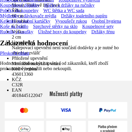
Koupelnové doplňky
Mosaz, Tlakově litý zinek
Háčky a držáky na ručníky
Poličky do koupelny
Šířka
WC štětka a WC sada
Mýdlenky a dávkovače mýdla
60 cm
Držáky toaletního papíru
Kelímky na zubní kartáčky
Hloubka
Vysoušeče rukou
Osobní hygiena
Koše na prádlo
6,7 cm
Sprchové stěrky na sklo
Koupelnové sety
Ručníky a osušky
Výška
Úložné boxy do koupelny
Držáky fénu
2 cm
Zákaznická hodnocení
Upozornění
Nalepovací upevnění není součástí dodávky a je nutné ho
objednat zvlášť
Přeskočit oblast
Přiložené upevnění
Hodnocení mohou být napsána i od zákazníků, kteří zboží
Montážní materiál k vrtání
prokazatelně nepoužili nebo nekoupili.
Kód výrobku
436013360
KČZ
C32R
EAN
Možnosti platby
4018445122047