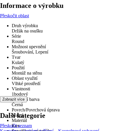
Informace o výrobku
Přeskočit oblast
Druh výrobku
Držák na osušku
Série
Round
Možnost upevnění
Šroubování, Lepení
Tvar
Kulatý
Použití
Montáž na stěnu
Oblast využití
Vlhké prostředí
Vlastnosti
1bodový
Základní barva
Zobrazit více
Černá
Povrch/Povrchová úprava
Další kategorie
Matný
Materiál
Přeskočit seznam
Kov
Koupelna a sanitární zařízení
Specifikace materiálu
Koupelnové vybavení