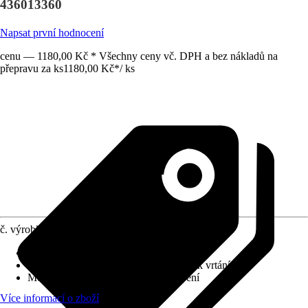
436013360
Napsat první hodnocení
cenu — 1180,00 Kč * Všechny ceny vč. DPH a bez nákladů na
přepravu za ks
1180,00 Kč
*
/
ks
č. výrobku
10446599
Povrch/Povrchová úprava
:
Matný
Přiložené upevnění
:
Montážní materiál k vrtání
Možnost upevnění
:
Šroubování, Lepení
Více informací o zboží