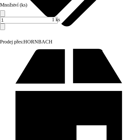
Množství (ks)
1 ks
Prodej přes:
HORNBACH