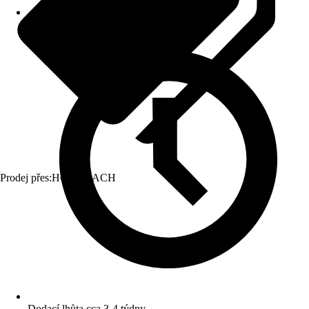
Prodej přes:
HORNBACH
Dodací lhůta cca 3-4 týdny