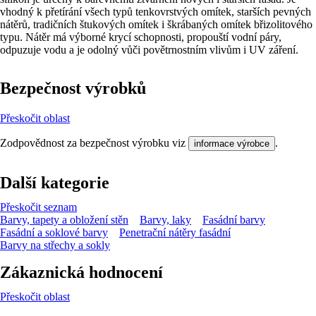
vhodný k přetírání všech typů tenkovrstvých omítek, starších pevných
nátěrů, tradičních štukových omítek i škrábaných omítek břizolitového
typu. Nátěr má výborné krycí schopnosti, propouští vodní páry,
odpuzuje vodu a je odolný vůči povětrnostním vlivům i UV záření.
Bezpečnost výrobků
Přeskočit oblast
Zodpovědnost za bezpečnost výrobku viz
.
informace výrobce
Další kategorie
Přeskočit seznam
Barvy, tapety a obložení stěn
Barvy, laky
Fasádní barvy
Fasádní a soklové barvy
Penetrační nátěry fasádní
Barvy na střechy a sokly
Zákaznická hodnocení
Přeskočit oblast