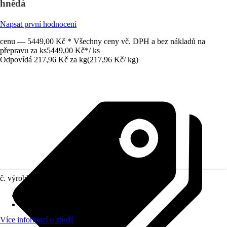
hnědá
Napsat první hodnocení
cenu — 5449,00 Kč * Všechny ceny vč. DPH a bez nákladů na
přepravu za ks
5449,00 Kč
*
/
ks
Odpovídá 217,96 Kč za kg
(
217,96 Kč
/
kg
)
č. výrobku
6486180
Zrnitost
:
-
Vydatnost (cca)
:
2 m²/kg
Více informací o zboží