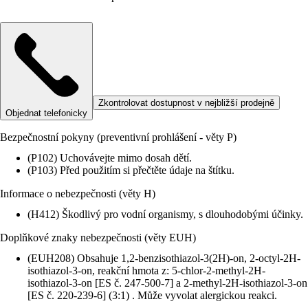
Zkontrolovat dostupnost v nejbližší prodejně
Objednat telefonicky
Bezpečnostní pokyny (preventivní prohlášení - věty P)
(P102) Uchovávejte mimo dosah dětí.
(P103) Před použitím si přečtěte údaje na štítku.
Informace o nebezpečnosti (věty H)
(H412) Škodlivý pro vodní organismy, s dlouhodobými účinky.
Doplňkové znaky nebezpečnosti (věty EUH)
(EUH208) Obsahuje 1,2-benzisothiazol-3(2H)-on, 2-octyl-2H-
isothiazol-3-on, reakční hmota z: 5-chlor-2-methyl-2H-
isothiazol-3-on [ES č. 247-500-7] a 2-methyl-2H-isothiazol-3-on
[ES č. 220-239-6] (3:1) . Může vyvolat alergickou reakci.