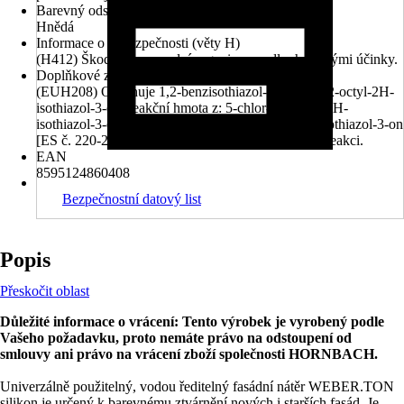
Barevný odstín
Hnědá
Informace o nebezpečnosti (věty H)
(H412) Škodlivý pro vodní organismy, s dlouhodobými účinky.
Doplňkové znaky nebezpečnosti (věty EUH)
(EUH208) Obsahuje 1,2-benzisothiazol-3(2H)-on, 2-octyl-2H-
isothiazol-3-on, reakční hmota z: 5-chlor-2-methyl-2H-
isothiazol-3-on [ES č. 247-500-7] a 2-methyl-2H-isothiazol-3-on
[ES č. 220-239-6] (3:1) . Může vyvolat alergickou reakci.
EAN
8595124860408
Bezpečnostní datový list
Popis
Přeskočit oblast
Důležité informace o vrácení: Tento výrobek je vyrobený podle
Vašeho požadavku, proto nemáte právo na odstoupení od
smlouvy ani právo na vrácení zboží společnosti HORNBACH.
Univerzálně použitelný, vodou ředitelný fasádní nátěr WEBER.TON
silikon je určený k barevnému ztvárnění nových i starších fasád. Je