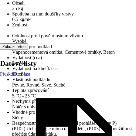
Obsah
25 kg
Spotřeba na mm tloušťky vrstvy
0,5 kg/m²
Zrnitost
-
Odolnost proti povětrnostním vlivům
Vysoké
Vhodné pro podklad
Zobrazit více
Vápenocementová omítka, Cementové omítky, Beton
Vydatnost (cca)
Datové listy
2 m²/kg
Vydatnost na kbelík cca
Přeskočit oblast
50 m²
Vlastnosti podkladu
Pevné, Rovné, Savé, Suché
Teplota zpracování
5 °C - 25 °C
Nezbytná předúprava
Nátěr s univerzální penetrací
Vhodné pro
Stěny
Bezpečnostní pokyny (preventivní prohlášení - věty P)
(P102) Uchovávejte mimo dosah dětí., (P103) Před použitím si
přečtěte údaje na štítku.