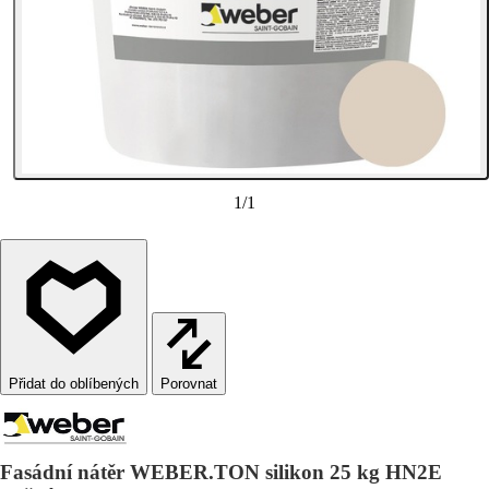
1
/
1
Porovnat
Fasádní nátěr WEBER.TON silikon 25 kg HN2E