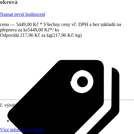
okrová
Napsat první hodnocení
cenu — 5449,00 Kč * Všechny ceny vč. DPH a bez nákladů na
přepravu za ks
5449,00 Kč
*
/
ks
Odpovídá 217,96 Kč za kg
(
217,96 Kč
/
kg
)
č. výrobku
6486190
Zrnitost
:
-
Vydatnost (cca)
:
2 m²/kg
Více informací o zboží