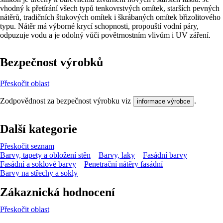
vhodný k přetírání všech typů tenkovrstvých omítek, starších pevných
nátěrů, tradičních štukových omítek i škrábaných omítek břizolitového
typu. Nátěr má výborné krycí schopnosti, propouští vodní páry,
odpuzuje vodu a je odolný vůči povětrnostním vlivům i UV záření.
Bezpečnost výrobků
Přeskočit oblast
Zodpovědnost za bezpečnost výrobku viz
.
informace výrobce
Další kategorie
Přeskočit seznam
Barvy, tapety a obložení stěn
Barvy, laky
Fasádní barvy
Fasádní a soklové barvy
Penetrační nátěry fasádní
Barvy na střechy a sokly
Zákaznická hodnocení
Přeskočit oblast