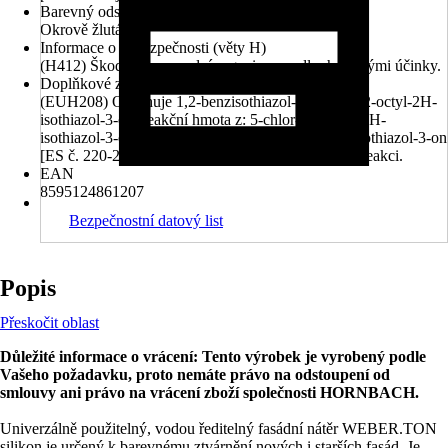
Barevný odstín
Okrově žlutá
Informace o nebezpečnosti (věty H)
(H412) Škodlivý pro vodní organismy, s dlouhodobými účinky.
Doplňkové znaky nebezpečnosti (věty EUH)
(EUH208) Obsahuje 1,2-benzisothiazol-3(2H)-on, 2-octyl-2H-
isothiazol-3-on, reakční hmota z: 5-chlor-2-methyl-2H-
isothiazol-3-on [ES č. 247-500-7] a 2-methyl-2H-isothiazol-3-on
[ES č. 220-239-6] (3:1) . Může vyvolat alergickou reakci.
EAN
8595124861207
Bezpečnostní datový list
Popis
Přeskočit oblast
Důležité informace o vrácení: Tento výrobek je vyrobený podle
Vašeho požadavku, proto nemáte právo na odstoupení od
smlouvy ani právo na vrácení zboží společnosti HORNBACH.
Univerzálně použitelný, vodou ředitelný fasádní nátěr WEBER.TON
silikon je určený k barevnému ztvárnění nových i starších fasád. Je