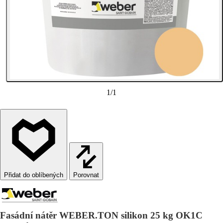
1
/
1
Porovnat
Fasádní nátěr WEBER.TON silikon 25 kg OK1C