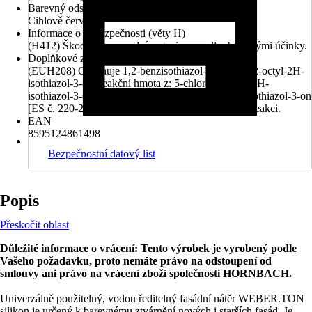
Barevný odstín
Cihlově červená
Informace o nebezpečnosti (věty H)
(H412) Škodlivý pro vodní organismy, s dlouhodobými účinky.
Doplňkové znaky nebezpečnosti (věty EUH)
(EUH208) Obsahuje 1,2-benzisothiazol-3(2H)-on, 2-octyl-2H-
isothiazol-3-on, reakční hmota z: 5-chlor-2-methyl-2H-
isothiazol-3-on [ES č. 247-500-7] a 2-methyl-2H-isothiazol-3-on
[ES č. 220-239-6] (3:1) . Může vyvolat alergickou reakci.
EAN
8595124861498
Bezpečnostní datový list
Popis
Přeskočit oblast
Důležité informace o vrácení: Tento výrobek je vyrobený podle
Vašeho požadavku, proto nemáte právo na odstoupení od
smlouvy ani právo na vrácení zboží společnosti HORNBACH.
Univerzálně použitelný, vodou ředitelný fasádní nátěr WEBER.TON
silikon je určený k barevnému ztvárnění nových i starších fasád. Je