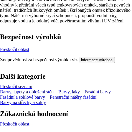
vhodný k přetírání všech typů tenkovrstvých omítek, starších pevných
nátěrů, tradičních štukových omítek i škrábaných omítek břizolitového
typu. Nátěr má výborné krycí schopnosti, propouští vodní páry,
odpuzuje vodu a je odolný vůči povětrnostním vlivům i UV záření.
Bezpečnost výrobků
Přeskočit oblast
Zodpovědnost za bezpečnost výrobku viz
.
informace výrobce
Další kategorie
Přeskočit seznam
Barvy, tapety a obložení stěn
Barvy, laky
Fasádní barvy
Fasádní a soklové barvy
Penetrační nátěry fasádní
Barvy na střechy a sokly
Zákaznická hodnocení
Přeskočit oblast