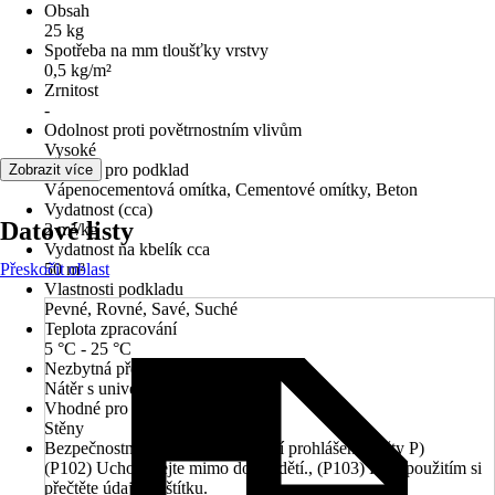
Obsah
25 kg
Spotřeba na mm tloušťky vrstvy
0,5 kg/m²
Zrnitost
-
Odolnost proti povětrnostním vlivům
Vysoké
Vhodné pro podklad
Zobrazit více
Vápenocementová omítka, Cementové omítky, Beton
Vydatnost (cca)
Datové listy
2 m²/kg
Vydatnost na kbelík cca
Přeskočit oblast
50 m²
Vlastnosti podkladu
Pevné, Rovné, Savé, Suché
Teplota zpracování
5 °C - 25 °C
Nezbytná předúprava
Nátěr s univerzální penetrací
Vhodné pro
Stěny
Bezpečnostní pokyny (preventivní prohlášení - věty P)
(P102) Uchovávejte mimo dosah dětí., (P103) Před použitím si
přečtěte údaje na štítku.