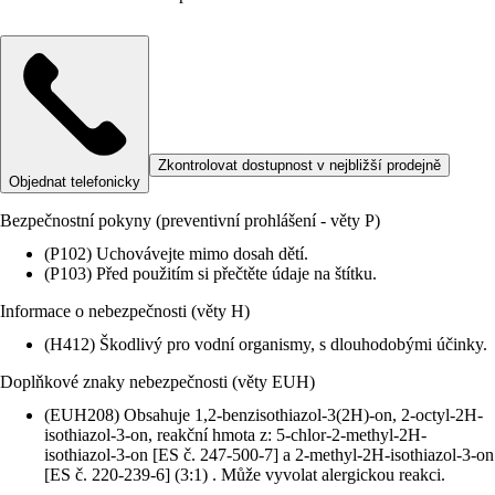
Zkontrolovat dostupnost v nejbližší prodejně
Objednat telefonicky
Bezpečnostní pokyny (preventivní prohlášení - věty P)
(P102) Uchovávejte mimo dosah dětí.
(P103) Před použitím si přečtěte údaje na štítku.
Informace o nebezpečnosti (věty H)
(H412) Škodlivý pro vodní organismy, s dlouhodobými účinky.
Doplňkové znaky nebezpečnosti (věty EUH)
(EUH208) Obsahuje 1,2-benzisothiazol-3(2H)-on, 2-octyl-2H-
isothiazol-3-on, reakční hmota z: 5-chlor-2-methyl-2H-
isothiazol-3-on [ES č. 247-500-7] a 2-methyl-2H-isothiazol-3-on
[ES č. 220-239-6] (3:1) . Může vyvolat alergickou reakci.