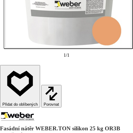
1
/
1
Porovnat
Fasádní nátěr WEBER.TON silikon 25 kg OR3B