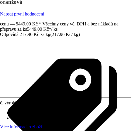
oranžová
Napsat první hodnocení
cenu — 5449,00 Kč * Všechny ceny vč. DPH a bez nákladů na
přepravu za ks
5449,00 Kč
*
/
ks
Odpovídá 217,96 Kč za kg
(
217,96 Kč
/
kg
)
č. výrobku
6486196
Zrnitost
:
-
Vydatnost (cca)
:
2 m²/kg
Více informací o zboží