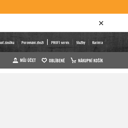
vat zásilku
Porovnání zboží
PROFI servis
Služby
Kariéra
MŮJ ÚČET
OBLÍBENÉ
NÁKUPNÍ KOŠÍK