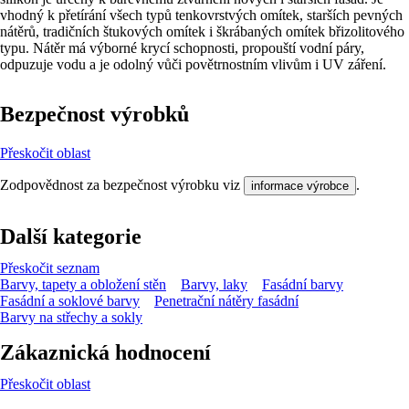
vhodný k přetírání všech typů tenkovrstvých omítek, starších pevných
nátěrů, tradičních štukových omítek i škrábaných omítek břizolitového
typu. Nátěr má výborné krycí schopnosti, propouští vodní páry,
odpuzuje vodu a je odolný vůči povětrnostním vlivům i UV záření.
Bezpečnost výrobků
Přeskočit oblast
Zodpovědnost za bezpečnost výrobku viz
.
informace výrobce
Další kategorie
Přeskočit seznam
Barvy, tapety a obložení stěn
Barvy, laky
Fasádní barvy
Fasádní a soklové barvy
Penetrační nátěry fasádní
Barvy na střechy a sokly
Zákaznická hodnocení
Přeskočit oblast