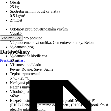
Obsah
25 kg
Spotřeba na mm tloušťky vrstvy
0,5 kg/m²
Zrnitost
-
Odolnost proti povětrnostním vlivům
Vysoké
Vhodné pro podklad
Zobrazit více
Vápenocementová omítka, Cementové omítky, Beton
Vydatnost (cca)
Datové listy
2 m²/kg
Vydatnost na kbelík cca
Přeskočit oblast
50 m²
Vlastnosti podkladu
Pevné, Rovné, Savé, Suché
Teplota zpracování
5 °C - 25 °C
Nezbytná předúprava
Nátěr s univerzální penetrací
Vhodné pro
Stěny
Bezpečnostní pokyny (preventivní prohlášení - věty P)
(P102) Uchovávejte mimo dosah dětí., (P103) Před použitím si
přečtěte údaje na štítku.