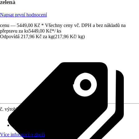
zelená
Napsat první hodnocení
cenu — 5449,00 Kč * Všechny ceny vč. DPH a bez nákladů na
přepravu za ks
5449,00 Kč
*
/
ks
Odpovídá 217,96 Kč za kg
(
217,96 Kč
/
kg
)
č. výrobku
6486207
Zrnitost
:
-
Vydatnost (cca)
:
2 m²/kg
Více informací o zboží