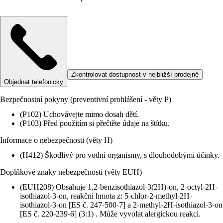
Zkontrolovat dostupnost v nejbližší prodejně
Objednat telefonicky
Bezpečnostní pokyny (preventivní prohlášení - věty P)
(P102) Uchovávejte mimo dosah dětí.
(P103) Před použitím si přečtěte údaje na štítku.
Informace o nebezpečnosti (věty H)
(H412) Škodlivý pro vodní organismy, s dlouhodobými účinky.
Doplňkové znaky nebezpečnosti (věty EUH)
(EUH208) Obsahuje 1,2-benzisothiazol-3(2H)-on, 2-octyl-2H-
isothiazol-3-on, reakční hmota z: 5-chlor-2-methyl-2H-
isothiazol-3-on [ES č. 247-500-7] a 2-methyl-2H-isothiazol-3-on
[ES č. 220-239-6] (3:1) . Může vyvolat alergickou reakci.