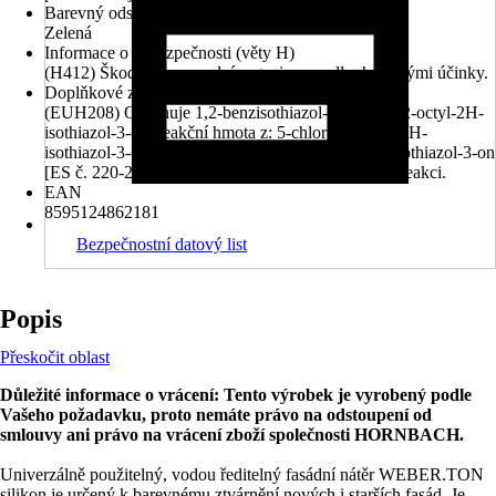
Barevný odstín
Zelená
Informace o nebezpečnosti (věty H)
(H412) Škodlivý pro vodní organismy, s dlouhodobými účinky.
Doplňkové znaky nebezpečnosti (věty EUH)
(EUH208) Obsahuje 1,2-benzisothiazol-3(2H)-on, 2-octyl-2H-
isothiazol-3-on, reakční hmota z: 5-chlor-2-methyl-2H-
isothiazol-3-on [ES č. 247-500-7] a 2-methyl-2H-isothiazol-3-on
[ES č. 220-239-6] (3:1) . Může vyvolat alergickou reakci.
EAN
8595124862181
Bezpečnostní datový list
Popis
Přeskočit oblast
Důležité informace o vrácení: Tento výrobek je vyrobený podle
Vašeho požadavku, proto nemáte právo na odstoupení od
smlouvy ani právo na vrácení zboží společnosti HORNBACH.
Univerzálně použitelný, vodou ředitelný fasádní nátěr WEBER.TON
silikon je určený k barevnému ztvárnění nových i starších fasád. Je