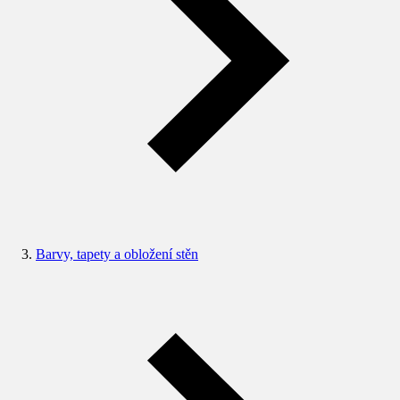
Barvy, tapety a obložení stěn