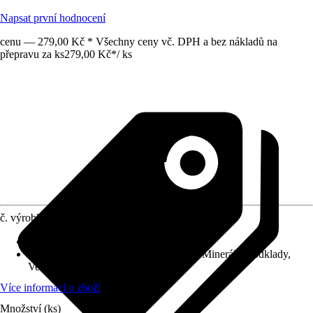
Napsat první hodnocení
cenu — 279,00 Kč * Všechny ceny vč. DPH a bez nákladů na
přepravu za ks
279,00 Kč
*
/
ks
č. výrobku
10370865
Součástí balení
:
váleček s držákem
Vhodné pro podklad
:
Hrubé podklady, Minerální podklady,
Velmi hrubé podklady
Více informací o zboží
Množství (ks)