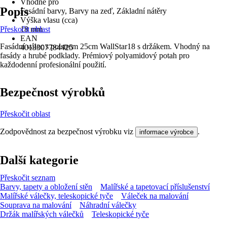
Vhodné pro
Popis
Fasádní barvy, Barvy na zeď, Základní nátěry
Výška vlasu (cca)
Přeskočit oblast
18 mm
EAN
Fasádní válec s polstrem 25cm WallStar18 s držákem. Vhodný na
4013307784425
fasády a hrubé podklady. Prémiový polyamidový potah pro
každodenní profesionální použití.
Bezpečnost výrobků
Přeskočit oblast
Zodpovědnost za bezpečnost výrobku viz
.
informace výrobce
Další kategorie
Přeskočit seznam
Barvy, tapety a obložení stěn
Malířské a tapetovací příslušenství
Malířské válečky, teleskopické tyče
Váleček na malování
Souprava na malování
Náhradní válečky
Držák malířských válečků
Teleskopické tyče