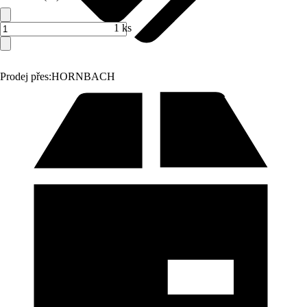
1 ks
Prodej přes:
HORNBACH