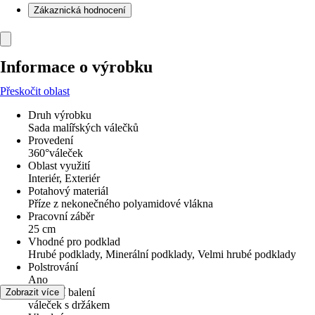
Zákaznická hodnocení
Informace o výrobku
Přeskočit oblast
Druh výrobku
Sada malířských válečků
Provedení
360°váleček
Oblast využití
Interiér, Exteriér
Potahový materiál
Příze z nekonečného polyamidové vlákna
Pracovní záběr
25 cm
Vhodné pro podklad
Hrubé podklady, Minerální podklady, Velmi hrubé podklady
Polstrování
Ano
Součástí balení
Zobrazit více
váleček s držákem