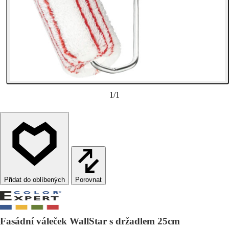
1
/
1
Porovnat
Fasádní váleček WallStar s držadlem 25cm