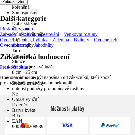
Vůně
Zobrazit více
kořeněná
Samosprašný
Další kategorie
Ne
Doba sklizně
Přeskočit seznam
Červenec
Zahrada
Průměr květináče
Rostliny a pěstování
Venkovní rostliny
Ovoce, zelenina, bylinky
10,5 cm
Zelenina
Bylinky
Ovocné keře
Ovocné stromy
doba sadby
Jahodníky
Jaro
Zákaznická hodnocení
Umístění
Slunce
Velikost bez květináče
Přeskočit oblast
8 cm - 25 cm
Hodnocení mohou být napsána i od zákazníků, kteří zboží
Půdní poměry
prokazatelně nepoužili nebo nekoupili.
Bohaté na živiny
nutnost podpěry pro popínavé rostliny
Ne
Oblast využití
Exteriér
Možnosti platby
Barva květu
Bílá
EAN
9007164208939