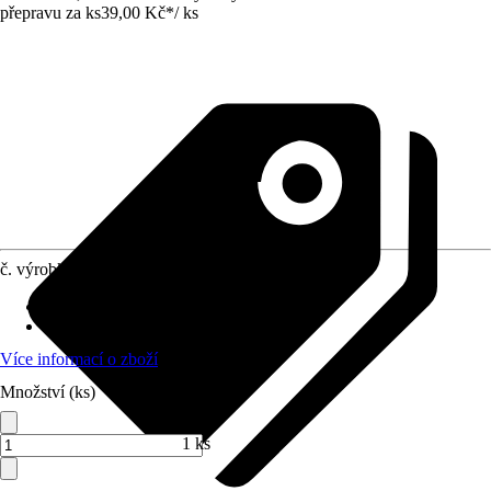
přepravu za ks
39,00 Kč
*
/
ks
č. výrobku
8551867
Doba sklizně
:
Červenec
Umístění
:
Slunce
Více informací o zboží
Množství (ks)
1 ks