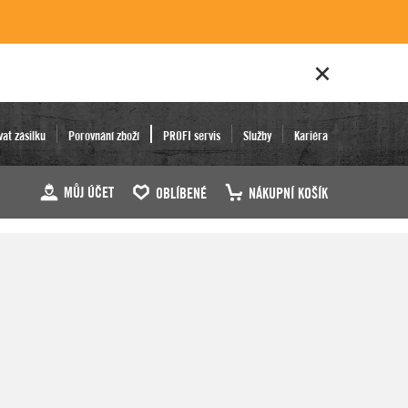
vat zásilku
Porovnání zboží
PROFI servis
Služby
Kariéra
MŮJ ÚČET
OBLÍBENÉ
NÁKUPNÍ KOŠÍK