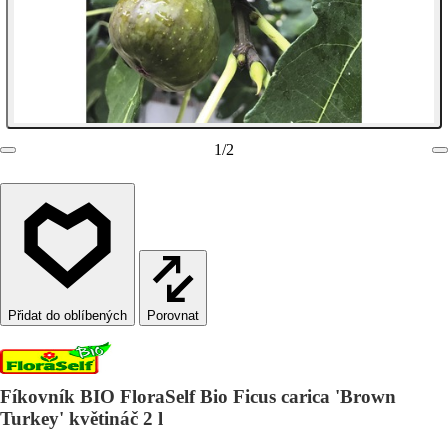
1
/
2
Porovnat
Fíkovník BIO FloraSelf Bio Ficus carica 'Brown
Turkey' květináč 2 l