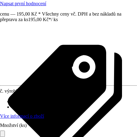
Napsat první hodnocení
cenu — 195,00 Kč * Všechny ceny vč. DPH a bez nákladů na
přepravu za ks
195,00 Kč
*
/
ks
č. výrobku
12022512
Doba sklizně
:
Srpen, Září
Umístění
:
Slunce
Více informací o zboží
Množství (ks)