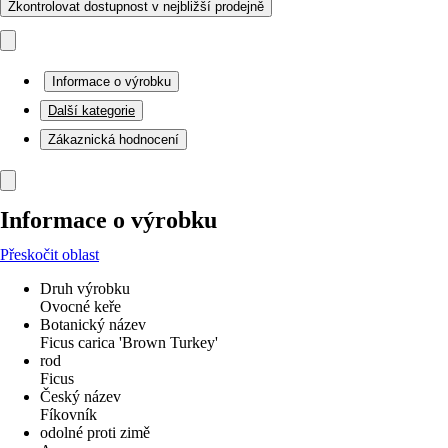
Zkontrolovat dostupnost v nejbližší prodejně
Informace o výrobku
Další kategorie
Zákaznická hodnocení
Informace o výrobku
Přeskočit oblast
Druh výrobku
Ovocné keře
Botanický název
Ficus carica 'Brown Turkey'
rod
Ficus
Český název
Fíkovník
odolné proti zimě