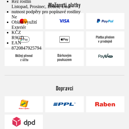
Řez rostlin
Možnosti platby
Listopad, Prosinec, Leden, Únor
nutnost podpěry pro popínavé rostliny
Ne
Oblast využití
Exteriér
KČZ
R9GD
EAN
8720847925794
Dopravci