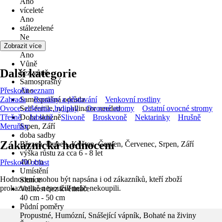
Ano
víceleté
Ano
stálezelené
Ne
Květ
Zobrazit více
Ano
Vůně
Další kategorie
bez vůně
Samosprašný
Přeskočit seznam
Ano
Zahrada
Samosprašná odrůda
Rostliny a pěstování
Venkovní rostliny
Ovoce, zelenina, bylinky
Self‑fertile, no pollinator needed
Ovocné stromy
Ostatní ovocné stromy
Třešně
Doba sklizně
Jabloně
Slivoně
Broskvoně
Nektarinky
Hrušně
Meruňky
Srpen, Září
doba sadby
Zákaznická hodnocení
Březen, Duben, Květen, Červen, Červenec, Srpen, Září
výška růstu za cca 6 - 8 let
400 cm
Přeskočit oblast
Umístění
Hodnocení mohou být napsána i od zákazníků, kteří zboží
Slunce
prokazatelně nepoužili nebo nekoupili.
Velikost bez květináče
40 cm - 50 cm
Půdní poměry
Propustné, Humózní, Snášející vápník, Bohaté na živiny