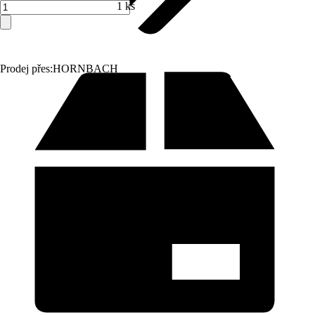
1 ks
Prodej přes:
HORNBACH