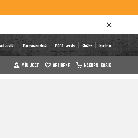
vat zásilku
Porovnání zboží
PROFI servis
Služby
Kariéra
MŮJ ÚČET
OBLÍBENÉ
NÁKUPNÍ KOŠÍK