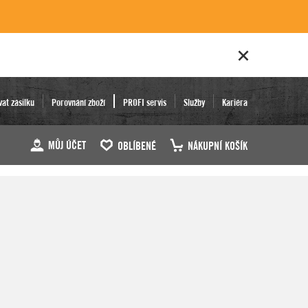
vat zásilku
Porovnání zboží
PROFI servis
Služby
Kariéra
MŮJ ÚČET
OBLÍBENÉ
NÁKUPNÍ KOŠÍK