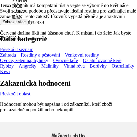
Exteriér
Tento fíkovník má kompaktní růst a vejde se výborně do květináče.
KČZ
Svojí zakrslou podobou představuje ideální rostlinu pro začínající malé
8Z4W
zahradníky. Tento zakrslý fíkovník vypadá pěkně a je atraktivní i
EAN
lahodnými plody.
Zobrazit více
8720143932939
Červená dužina fíků má úžasnou chuť. K mlsání i do želé: Jak byste
Další kategorie
chtěli plody zužitkovat?
Přeskočit seznam
Zahrada
Rostliny a pěstování
Venkovní rostliny
Ovoce, zelenina, bylinky
Ovocné keře
Ostatní ovocné keře
Rybízy
Angrešty
Maliníky
Vinná réva
Borůvky
Ostružiníky
Kiwi
Zákaznická hodnocení
Přeskočit oblast
Hodnocení mohou být napsána i od zákazníků, kteří zboží
prokazatelně nepoužili nebo nekoupili.
Možnosti platby