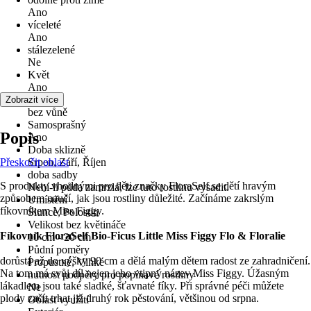
Ano
víceleté
Ano
stálezelené
Ne
Květ
Ano
Vůně
Zobrazit více
bez vůně
Samosprašný
Popis
Ano
Doba sklizně
Přeskočit oblast
Srpen, Září, Říjen
doba sadby
S produkty vhodnými pro děti značky FloraSelf se dětí hravým
Není-li půda zamrzlá, lze tuto rostlinu vysadit.
způsobem naučí, jak jsou rostliny důležité. Začínáme zakrslým
Umístění
fíkovníkem Miss Figgy.
Slunce, Polostín
Velikost bez květináče
Fíkovník FloraSelf Bio-Ficus Little Miss Figgy Flo & Floralie
10 cm - 20 cm
Půdní poměry
dorůstá až do výšky 90 cm a dělá malým dětem radost ze zahradničení.
Propustné, Vlhké
Na tom má svůj díl nejen jeho vtipný název Miss Figgy. Úžasným
nutnost podpěry pro popínavé rostliny
lákadlem jsou také sladké, šťavnaté fíky. Při správné péči můžete
Ne
plody začít trhat již druhý rok pěstování, většinou od srpna.
Oblast využití