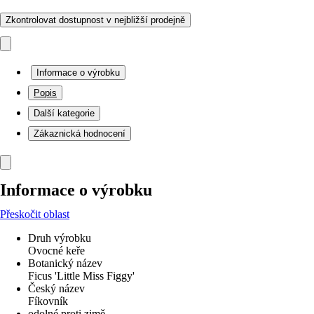
Zkontrolovat dostupnost v nejbližší prodejně
Informace o výrobku
Popis
Další kategorie
Zákaznická hodnocení
Informace o výrobku
Přeskočit oblast
Druh výrobku
Ovocné keře
Botanický název
Ficus 'Little Miss Figgy'
Český název
Fíkovník
odolné proti zimě