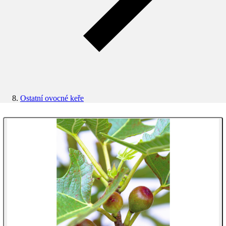
Ostatní ovocné keře