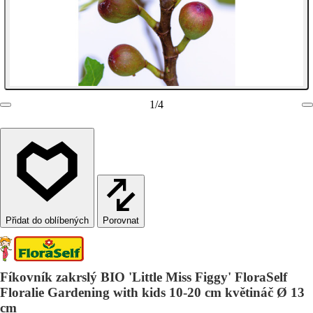
1
/
4
Porovnat
Fíkovník zakrslý BIO 'Little Miss Figgy' FloraSelf
Floralie Gardening with kids 10-20 cm květináč Ø 13
cm