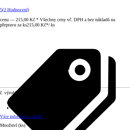
5
(2 Hodnocení)
cenu — 215,00 Kč * Všechny ceny vč. DPH a bez nákladů na
přepravu za ks
215,00 Kč
*
/
ks
č. výrobku
10519816
Doba sklizně
:
Srpen, Září, Říjen
Umístění
:
Slunce, Polostín
Více informací o zboží
Množství (ks)