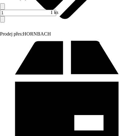
1 ks
Prodej přes:
HORNBACH