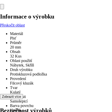
Informace o výrobku
Přeskočit oblast
Materiál
Plsť
Průměr
20 mm
Obsah
32 Kus
Oblast použití
Nábytek, Skříň
Druh výrobku
Protiskluzová podložka
Provedení
Filcový kluzák
Tvar
Kulatý
Vlastnosti
Zobrazit více
Samolepicí
Barva povrchu
Bezpečnost výrobků
Hnědá