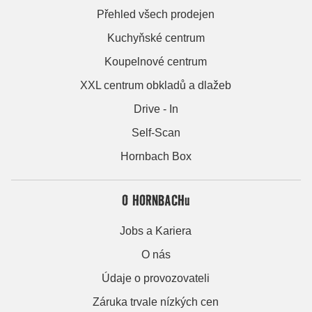
Přehled všech prodejen
Kuchyňské centrum
Koupelnové centrum
XXL centrum obkladů a dlažeb
Drive - In
Self-Scan
Hornbach Box
O HORNBACHu
Jobs a Kariera
O nás
Údaje o provozovateli
Záruka trvale nízkých cen