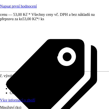
Napsat první hodnocení
cenu — 53,00 Kč * Všechny ceny vč. DPH a bez nákladů na
přepravu za ks
53,00 Kč
*
/
ks
č. výrobku
6474183
Druh výrobku
:
Protiskluzová podložka
Materiál
:
Plsť
Obsah
:
32 Kus
Více informací o zboží
Množství (ks)