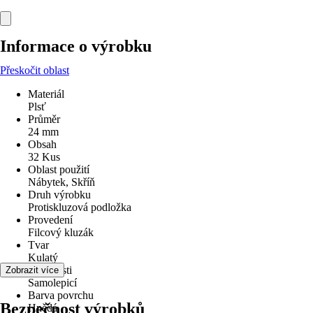
Informace o výrobku
Přeskočit oblast
Materiál
Plsť
Průměr
24 mm
Obsah
32 Kus
Oblast použití
Nábytek, Skříň
Druh výrobku
Protiskluzová podložka
Provedení
Filcový kluzák
Tvar
Kulatý
Vlastnosti
Zobrazit více
Samolepicí
Barva povrchu
Bezpečnost výrobků
Hnědá