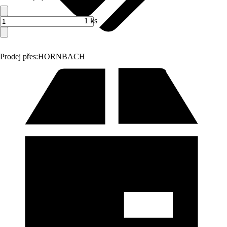
1 ks
Prodej přes:
HORNBACH