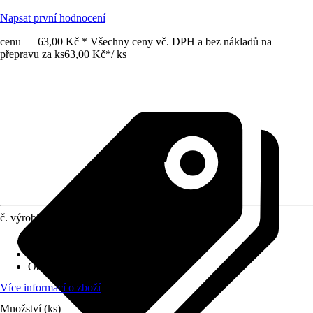
Napsat první hodnocení
cenu — 63,00 Kč * Všechny ceny vč. DPH a bez nákladů na
přepravu za ks
63,00 Kč
*
/
ks
č. výrobku
6474184
Druh výrobku
:
Protiskluzová podložka
Materiál
:
Plsť
Obsah
:
32 Kus
Více informací o zboží
Množství (ks)