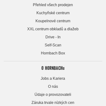
Přehled všech prodejen
Kuchyňské centrum
Koupelnové centrum
XXL centrum obkladů a dlažeb
Drive - In
Self-Scan
Hornbach Box
O HORNBACHu
Jobs a Kariera
O nás
Údaje o provozovateli
Záruka trvale nízkých cen