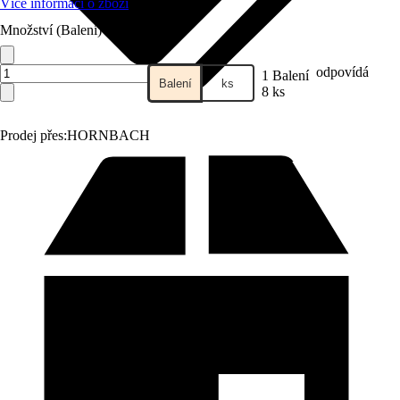
Více informací o zboží
Množství (Balení)
odpovídá
1 Balení
Balení
ks
8 ks
Prodej přes:
HORNBACH