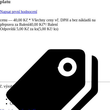
platu
Napsat první hodnocení
cenu — 40,00 Kč * Všechny ceny vč. DPH a bez nákladů na
přepravu za Balení
40,00 Kč
*
/
Balení
Odpovídá 5,00 Kč za ks
(
5,00 Kč
/
ks
)
č. výrobku
12041189
Druh výrobku
:
Protiskluzová podložka
Materiál
:
Plsť
Obsah
:
1 Kus