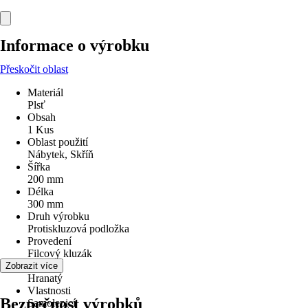
Informace o výrobku
Přeskočit oblast
Materiál
Plsť
Obsah
1 Kus
Oblast použití
Nábytek, Skříň
Šířka
200 mm
Délka
300 mm
Druh výrobku
Protiskluzová podložka
Provedení
Filcový kluzák
Tvar
Zobrazit více
Hranatý
Vlastnosti
Bezpečnost výrobků
Samolepicí