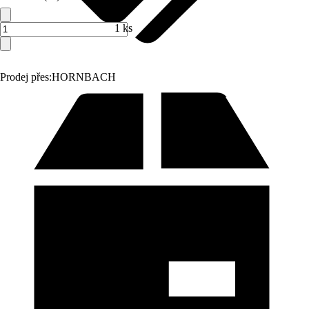
1 ks
Prodej přes:
HORNBACH