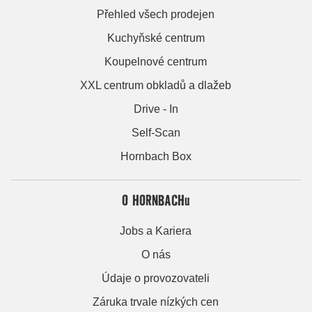
Přehled všech prodejen
Kuchyňské centrum
Koupelnové centrum
XXL centrum obkladů a dlažeb
Drive - In
Self-Scan
Hornbach Box
O HORNBACHu
Jobs a Kariera
O nás
Údaje o provozovateli
Záruka trvale nízkých cen