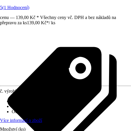
5
(1 Hodnocení)
cenu — 139,00 Kč * Všechny ceny vč. DPH a bez nákladů na
přepravu za ks
139,00 Kč
*
/
ks
č. výrobku
6474194
Druh výrobku
:
Protiskluzová podložka
Materiál
:
Plsť
Obsah
:
1 Kus
Více informací o zboží
Množství (ks)