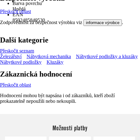
Barva povrchu
Hnědá
Přeskočit oblast
EAN
8592485849530
Zodpovědnost za bezpečnost výrobku viz
.
informace výrobce
Další kategorie
Přeskočit seznam
Železářství
Nábytková mechanika
Nábytkové podložky a kluzáky
Nábytkové podložky
Kluzáky
Zákaznická hodnocení
Přeskočit oblast
Hodnocení mohou být napsána i od zákazníků, kteří zboží
prokazatelně nepoužili nebo nekoupili.
Možnosti platby