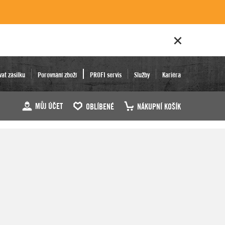
vat zásilku
Porovnání zboží
PROFI servis
Služby
Kariéra
MŮJ ÚČET
OBLÍBENÉ
NÁKUPNÍ KOŠÍK