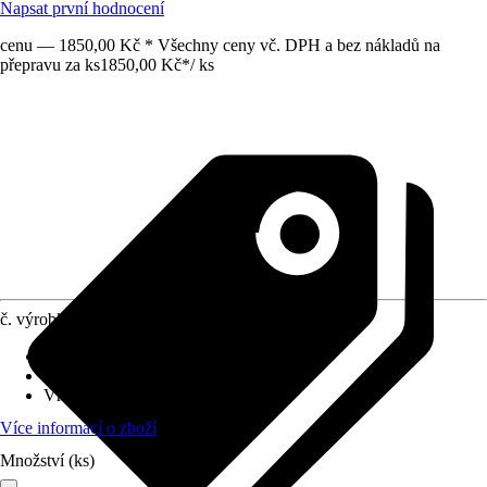
Napsat první hodnocení
cenu — 1850,00 Kč * Všechny ceny vč. DPH a bez nákladů na
přepravu za ks
1850,00 Kč
*
/
ks
č. výrobku
12144824
Provedení
:
Vodní filtr
Využití
:
Filtrace
Vhodné pro
:
Vedení pitné vody
Více informací o zboží
Množství (ks)