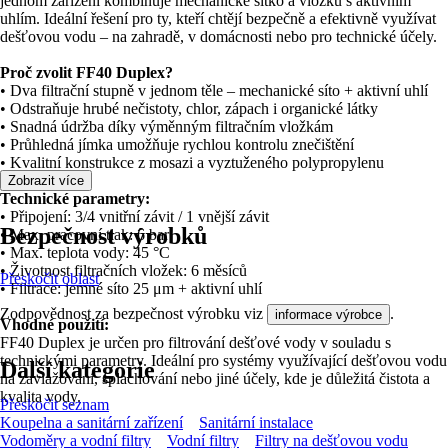
jednom zařízení kombinuje mechanické sítko a vložku s aktivním
uhlím. Ideální řešení pro ty, kteří chtějí bezpečně a efektivně využívat
dešťovou vodu – na zahradě, v domácnosti nebo pro technické účely.
Proč zvolit FF40 Duplex?
• Dva filtrační stupně v jednom těle – mechanické síto + aktivní uhlí
• Odstraňuje hrubé nečistoty, chlor, zápach i organické látky
• Snadná údržba díky výměnným filtračním vložkám
• Průhledná jímka umožňuje rychlou kontrolu znečištění
• Kvalitní konstrukce z mosazi a vyztuženého polypropylenu
Zobrazit více
Technické parametry:
• Připojení: 3/4 vnitřní závit / 1 vnější závit
Bezpečnost výrobků
• Max. pracovní tlak: 6 bar
• Max. teplota vody: 45 °C
• Životnost filtračních vložek: 6 měsíců
Přeskočit oblast
• Filtrace: jemné síto 25 μm + aktivní uhlí
Zodpovědnost za bezpečnost výrobku viz
.
informace výrobce
Vhodné použití:
FF40 Duplex je určen pro filtrování dešťové vody v souladu s
technickými parametry. Ideální pro systémy využívající dešťovou vodu
Další kategorie
na zavlažování, splachování nebo jiné účely, kde je důležitá čistota a
kvalita vody.
Přeskočit seznam
Koupelna a sanitární zařízení
Sanitární instalace
Vodoměry a vodní filtry
Vodní filtry
Filtry na dešťovou vodu