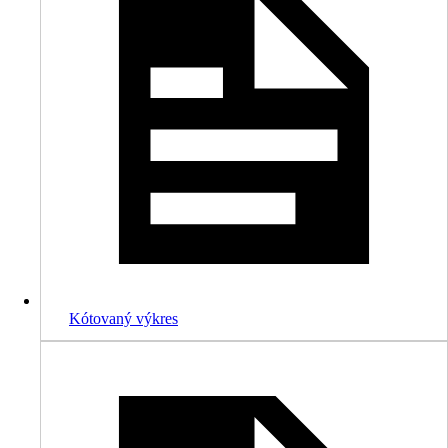
Kótovaný výkres