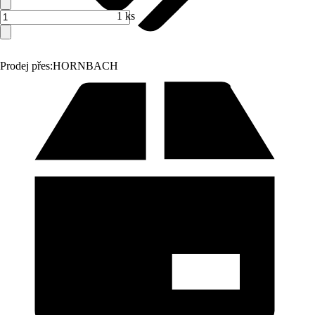
1 ks
Prodej přes:
HORNBACH