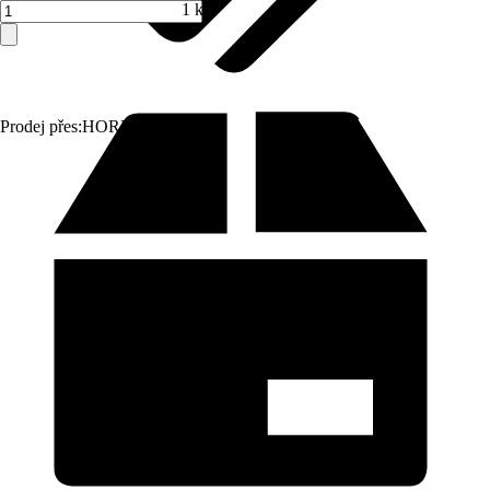
1 ks
Prodej přes:
HORNBACH