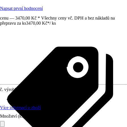
Napsat první hodnocení
cenu — 3470,00 Kč * Všechny ceny vč. DPH a bez nákladů na
přepravu za ks
3470,00 Kč
*
/
ks
č. výrobku
10462722
Rozměry (DxŠxV)
:
21.5 x 12 x 21.5 cm
Více informací o zboží
Množství (ks)