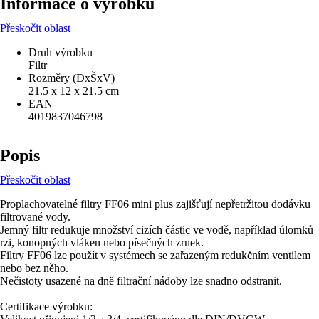
Informace o výrobku
Přeskočit oblast
Druh výrobku
Filtr
Rozměry (DxŠxV)
21.5 x 12 x 21.5 cm
EAN
4019837046798
Popis
Přeskočit oblast
Proplachovatelné filtry FF06 mini plus zajišťují nepřetržitou dodávku
filtrované vody.
Jemný filtr redukuje množství cizích částic ve vodě, například úlomků
rzi, konopných vláken nebo písečných zrnek.
Filtry FF06 lze použít v systémech se zařazeným redukčním ventilem
nebo bez něho.
Nečistoty usazené na dně filtrační nádoby lze snadno odstranit.
Certifikace výrobku: