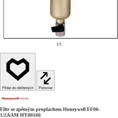
1
/
1
Porovnat
Filtr se zpětným proplachem Honeywell FF06-
1/2AAM HY00166