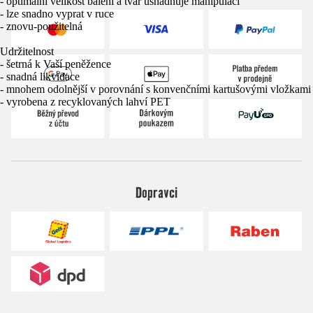
- optimální velikost balení a tvar usnadňuje manipulaci
- lze snadno vyprat v ruce
- znovu-použitelná
Udržitelnost
- šetrná k Vaší peněžence
- snadná likvidace
- mnohem odolnější v porovnání s konvenčními kartušovými vložkami
- vyrobena z recyklovaných lahví PET
Dopravci