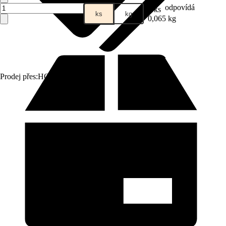
odpovídá
1 ks
ks
kg
0,065 kg
Prodej přes:
HORNBACH