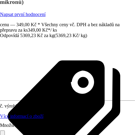
mikronů)
Napsat první hodnocení
cenu — 349,00 Kč * Všechny ceny vč. DPH a bez nákladů na
přepravu za ks
349,00 Kč
*
/
ks
Odpovídá 5369,23 Kč za kg
(
5369,23 Kč
/
kg
)
č. výrobku
12318177
Více informací o zboží
Množství (ks)