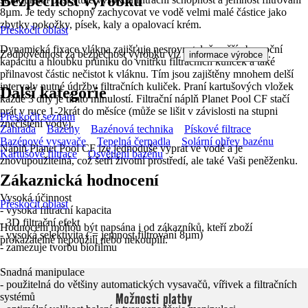
Bezpečnost výrobků
8µm. Je tedy schopný zachycovat ve vodě velmi malé částice jako
zbytky pokožky, písek, kaly a opalovací krém.
Přeskočit oblast
Dynamická fixace vlákna zajišťuje nesrovnatelně vyšší absorpční
Zodpovědnost za bezpečnost výrobku viz
.
informace výrobce
kapacitu a hloubku průniku do vnitřku filtračních kuliček a také
přilnavost částic nečistot k vláknu. Tím jsou zajištěny mnohem delší
intervaly nutné údržby filtračních kuliček. Praní kartušových vložek
Další kategorie
každé 3 dny je tímto minulostí. Filtrační náplň Planet Pool CF stačí
prát v ruce 1-2krát do měsíce (může se lišit v závislosti na stupni
Přeskočit seznam
znečištění vody).
Zahrada
Bazény
Bazénová technika
Pískové filtrace
Bazénové vysavače
Tepelná čerpadla
Solární ohřev bazénu
Náplň Planet Pool CF lze jednoduše vyprat ve vodě a je
Kartušové filtrace
Osvětlení bazénu
znovupoužitelná, což šetří životní prostředí, ale také Vaši peněženku.
Zákaznická hodnocení
Vysoká účinnost
Přeskočit oblast
- vysoká filtrační kapacita
- 3D filtrační efekt
Hodnocení mohou být napsána i od zákazníků, kteří zboží
- vysoká selektivita ( = jemnost filtrování 8µm)
prokazatelně nepoužili nebo nekoupili.
- zamezuje tvorbu biofilmu
Snadná manipulace
- použitelná do většiny automatických vysavačů, vířivek a filtračních
Možnosti platby
systémů