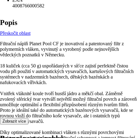
EAN
4008766000582
Popis
Přeskočit oblast
Filtrační náplň Planet Pool CF je inovativní a patentovaný filtr z
polymerních vláken, vyvinutý a vyrobený podle nejnovějších
vědeckých poznatků v Německu.
18 kuliček (cca 50 g) uspořádaných v síťce zajistí perfektně čistou
vodu při použití v automatických vysavačích, kartušových filtračních
systémech v nadzemních bazénech, dětských bazénkách a
nafukovacích vířivkách.
Vnitřek vláknité koule tvoří hustší jádro a měkčí obal. Záměrně
zvolený sférický tvar vytváří největší možný filtrační povrch a zároveň
umožňuje optimální a flexibilní přizpůsobení různým tvarům filtrů.
Proto je ideální také do automatických bazénových vysavačů, kde se
rovnou vloží do filtračního koše vysavače, ale i ostatních typů
bazénových vysavačů.
Zobrazit více
Díky optimalizované kombinaci vláken s různými povrchovými
strukturami poskytuje vysokou filtrační schopnost a jemnost filtrování