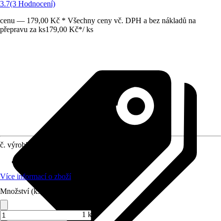
3.7
(3 Hodnocení)
cenu — 179,00 Kč * Všechny ceny vč. DPH a bez nákladů na
přepravu za ks
179,00 Kč
*
/
ks
č. výrobku
5211842
Provedení
:
Filtrační houba
Více informací o zboží
Množství (ks)
1 ks