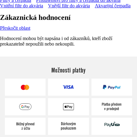
Filtry a čerpadla
Příslušenství pro filtry a čerpadla do akvária
Vnitřní filtr do akvária
Vnější filtr do akvária
Akvarijní čerpadla
Zákaznická hodnocení
Přeskočit oblast
Hodnocení mohou být napsána i od zákazníků, kteří zboží
prokazatelně nepoužili nebo nekoupili.
Možnosti platby