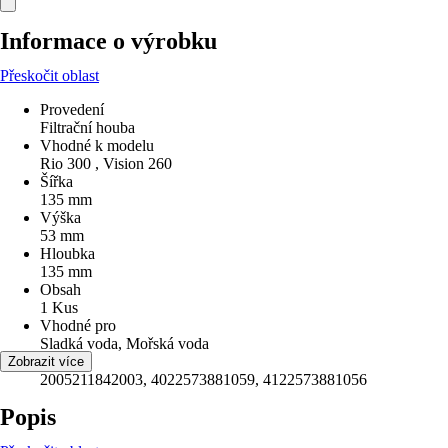
Informace o výrobku
Přeskočit oblast
Provedení
Filtrační houba
Vhodné k modelu
Rio 300 , Vision 260
Šířka
135 mm
Výška
53 mm
Hloubka
135 mm
Obsah
1 Kus
Vhodné pro
Sladká voda, Mořská voda
EAN
Zobrazit více
2005211842003, 4022573881059, 4122573881056
Popis