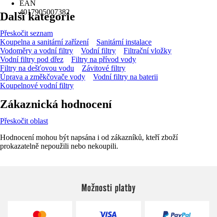
EAN
4017905007382
Další kategorie
Přeskočit seznam
Koupelna a sanitární zařízení
Sanitární instalace
Vodoměry a vodní filtry
Vodní filtry
Filtrační vložky
Vodní filtry pod dřez
Filtry na přívod vody
Filtry na dešťovou vodu
Závitové filtry
Úprava a změkčovače vody
Vodní filtry na baterii
Koupelnové vodní filtry
Zákaznická hodnocení
Přeskočit oblast
Hodnocení mohou být napsána i od zákazníků, kteří zboží
prokazatelně nepoužili nebo nekoupili.
Možnosti platby