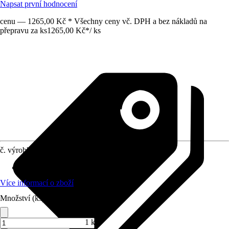
Napsat první hodnocení
cenu — 1265,00 Kč * Všechny ceny vč. DPH a bez nákladů na
přepravu za ks
1265,00 Kč
*
/
ks
č. výrobku
10484742
Vhodné pro
:
Filtr
Více informací o zboží
Množství (ks)
1 ks