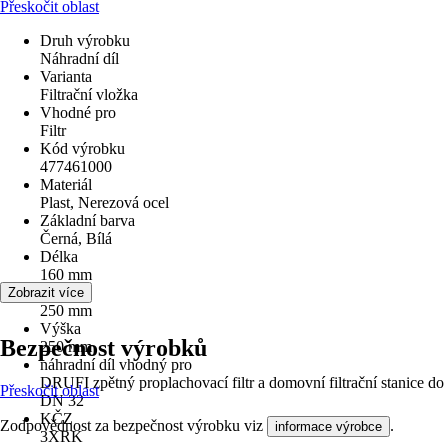
Přeskočit oblast
Druh výrobku
Náhradní díl
Varianta
Filtrační vložka
Vhodné pro
Filtr
Kód výrobku
477461000
Materiál
Plast, Nerezová ocel
Základní barva
Černá, Bílá
Délka
160 mm
Šířka
Zobrazit více
250 mm
Výška
Bezpečnost výrobků
250 mm
náhradní díl vhodný pro
DRUFI zpětný proplachovací filtr a domovní filtrační stanice do
Přeskočit oblast
DN 32
KČZ
Zodpovědnost za bezpečnost výrobku viz
.
informace výrobce
3XRK