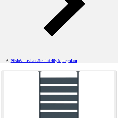
Příslušenství a náhradní díly k pergolám