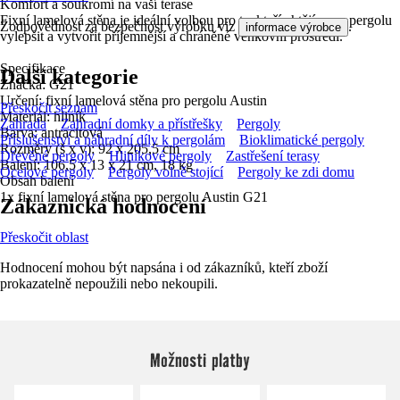
Komfort a soukromí na vaší terase
Fixní lamelová stěna je ideální volbou pro ty, kteří chtějí svou pergolu
Zodpovědnost za bezpečnost výrobku viz
.
informace výrobce
vylepšit a vytvořit příjemnější a chráněné venkovní prostředí.
Specifikace
Další kategorie
Značka: G21
Určení: fixní lamelová stěna pro pergolu Austin
Přeskočit seznam
Materiál: hliník
Zahrada
Zahradní domky a přístřešky
Pergoly
Barva: antracitová
Příslušenství a náhradní díly k pergolám
Bioklimatické pergoly
Rozměry (š x v): 92 x 205,5 cm
Dřevěné pergoly
Hliníkové pergoly
Zastřešení terasy
Balení: 106,5 x 13 x 21 cm, 18 kg
Ocelové pergoly
Pergoly volně stojící
Pergoly ke zdi domu
Obsah balení
1x fixní lamelová stěna pro pergolu Austin G21
Zákaznická hodnocení
Přeskočit oblast
Hodnocení mohou být napsána i od zákazníků, kteří zboží
prokazatelně nepoužili nebo nekoupili.
Možnosti platby