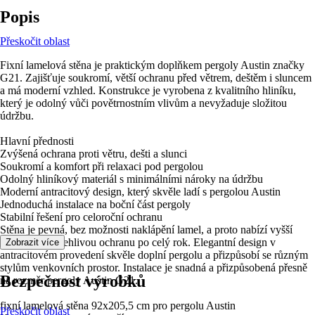
Popis
Přeskočit oblast
Fixní lamelová stěna je praktickým doplňkem pergoly Austin značky
G21. Zajišťuje soukromí, větší ochranu před větrem, deštěm i sluncem
a má moderní vzhled. Konstrukce je vyrobena z kvalitního hliníku,
který je odolný vůči povětrnostním vlivům a nevyžaduje složitou
údržbu.
Hlavní přednosti
Zvýšená ochrana proti větru, dešti a slunci
Soukromí a komfort při relaxaci pod pergolou
Odolný hliníkový materiál s minimálními nároky na údržbu
Moderní antracitový design, který skvěle ladí s pergolou Austin
Jednoduchá instalace na boční část pergoly
Stabilní řešení pro celoroční ochranu
Stěna je pevná, bez možnosti naklápění lamel, a proto nabízí vyšší
stabilitu a spolehlivou ochranu po celý rok. Elegantní design v
Zobrazit více
antracitovém provedení skvěle doplní pergolu a přizpůsobí se různým
stylům venkovních prostor. Instalace je snadná a přizpůsobená přesně
Bezpečnost výrobků
na rozměr pergoly Austin G21.
fixní lamelová stěna 92x205,5 cm pro pergolu Austin
Přeskočit oblast