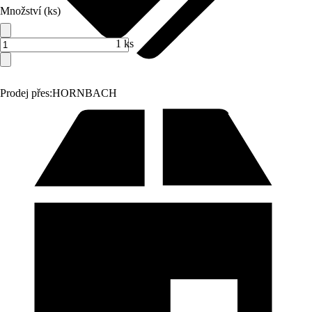
Množství (ks)
1 ks
Prodej přes:
HORNBACH