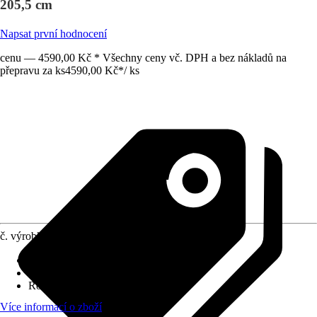
205,5 cm
Napsat první hodnocení
cenu — 4590,00 Kč * Všechny ceny vč. DPH a bez nákladů na
přepravu za ks
4590,00 Kč
*
/
ks
č. výrobku
12801825
Rozměry š x h bez přesahu střechy
:
0x0
Specifikace materiálu
:
Hliník
Rozměry sloupů/sloupků
:
-
Více informací o zboží