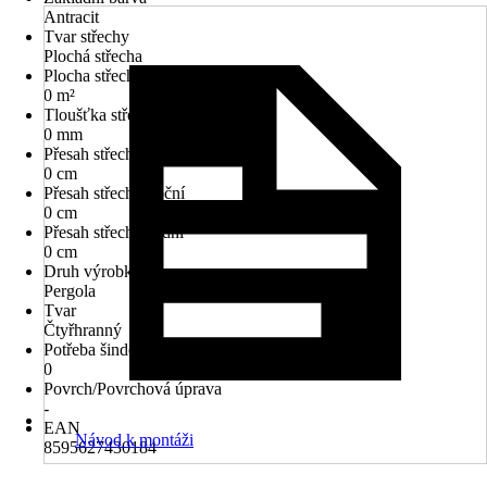
Antracit
Tvar střechy
Plochá střecha
Plocha střechy
0 m²
Tloušťka střechy
0 mm
Přesah střechy přední
0 cm
Přesah střechy boční
0 cm
Přesah střechy zadní
0 cm
Druh výrobku
Pergola
Tvar
Čtyřhranný
Potřeba šindelů v m²
0
Povrch/Povrchová úprava
-
EAN
Návod k montáži
8595627430184