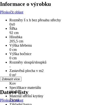
Informace o výrobku
Přeskočit oblast
Rozměry š x h bez přesahu střechy
0x0
Šířka
92 cm
Hloubka
205,5 cm
Výška hřebenu
0 cm
Výška bočnice
0 cm
Rozměry sloupů/sloupků
-
Zastavěná plocha v m2
0 m²
Materiál
Zobrazit více
Kov
Specifikace materiálu
Datové listy
Hliník
Materiál střešní krytiny
Přeskočit oblast
Žádná
Základní barva