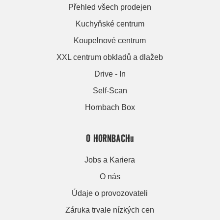
Přehled všech prodejen
Kuchyňské centrum
Koupelnové centrum
XXL centrum obkladů a dlažeb
Drive - In
Self-Scan
Hornbach Box
O HORNBACHu
Jobs a Kariera
O nás
Údaje o provozovateli
Záruka trvale nízkých cen