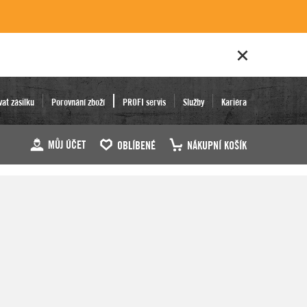
vat zásilku
Porovnání zboží
PROFI servis
Služby
Kariéra
MŮJ ÚČET
OBLÍBENÉ
NÁKUPNÍ KOŠÍK