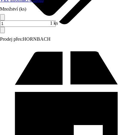
Množství (ks)
1 ks
Prodej přes:
HORNBACH