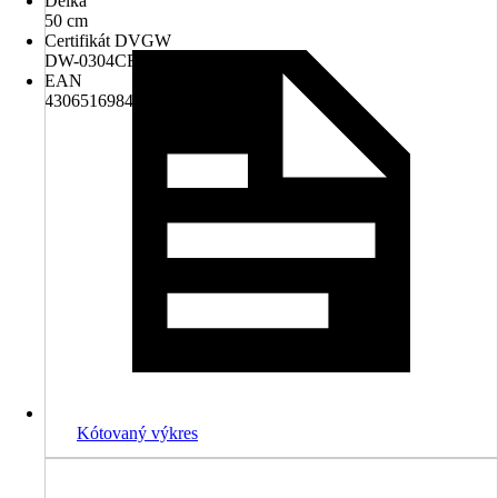
Délka
50 cm
Certifikát DVGW
DW-0304CR0004
EAN
4306516984800
Kótovaný výkres