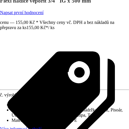
Flexi hadice veporit 3/4" IG x 500 mm
Napsat první hodnocení
cenu — 155,00 Kč * Všechny ceny vč. DPH a bez nákladů na
přepravu za ks
155,00 Kč
*
/
ks
č. výrobku
12656657
Délka
:
50 cm
Vhodné pro
:
Vana, Bidet, Splachovací nádržka, Dřez, Pisoár,
Umyvadlo, Voda, WC, Čerpadlo/Pumpa, Topení
Materiál
:
Mosaz, Nerezová ocel, PE
Více informací o zboží