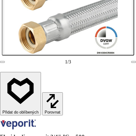
1
/
3
Porovnat