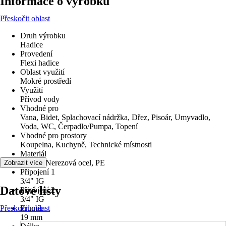
Informace o výrobku
Přeskočit oblast
Druh výrobku
Hadice
Provedení
Flexi hadice
Oblast využití
Mokré prostředí
Využití
Přívod vody
Vhodné pro
Vana, Bidet, Splachovací nádržka, Dřez, Pisoár, Umyvadlo,
Voda, WC, Čerpadlo/Pumpa, Topení
Vhodné pro prostory
Koupelna, Kuchyně, Technické místnosti
Materiál
Mosaz, Nerezová ocel, PE
Zobrazit více
Připojení 1
3/4" IG
Datové listy
Připojení 2
3/4" IG
Přeskočit oblast
Průměr
19 mm