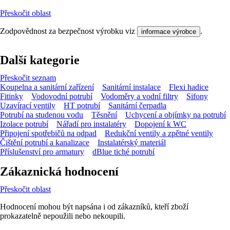
Přeskočit oblast
Zodpovědnost za bezpečnost výrobku viz
.
informace výrobce
Další kategorie
Přeskočit seznam
Koupelna a sanitární zařízení
Sanitární instalace
Flexi hadice
Fitinky
Vodovodní potrubí
Vodoměry a vodní filtry
Sifony
Uzavírací ventily
HT potrubí
Sanitární čerpadla
Potrubí na studenou vodu
Těsnění
Uchycení a objímky na potrubí
Izolace potrubí
Nářadí pro instalatéry
Dopojení k WC
Připojení spotřebičů na odpad
Redukční ventily a zpětné ventily
Čištění potrubí a kanalizace
Instalatérský materiál
Příslušenství pro armatury
dBlue tiché potrubí
Zákaznická hodnocení
Přeskočit oblast
Hodnocení mohou být napsána i od zákazníků, kteří zboží
prokazatelně nepoužili nebo nekoupili.