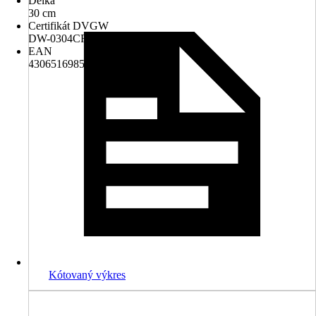
Délka
30 cm
Certifikát DVGW
DW-0304CR0004
EAN
4306516985180
Kótovaný výkres