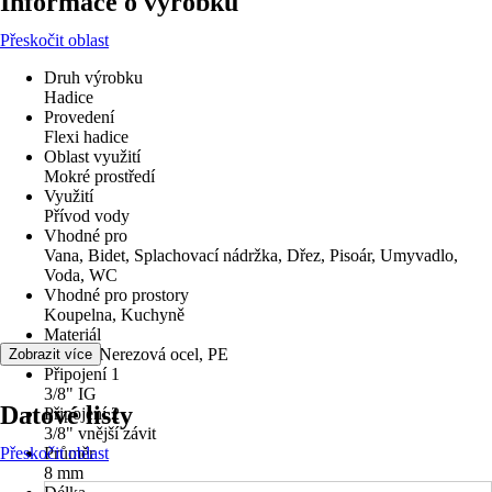
Informace o výrobku
Přeskočit oblast
Druh výrobku
Hadice
Provedení
Flexi hadice
Oblast využití
Mokré prostředí
Využití
Přívod vody
Vhodné pro
Vana, Bidet, Splachovací nádržka, Dřez, Pisoár, Umyvadlo,
Voda, WC
Vhodné pro prostory
Koupelna, Kuchyně
Materiál
Mosaz, Nerezová ocel, PE
Zobrazit více
Připojení 1
3/8" IG
Datové listy
Připojení 2
3/8" vnější závit
Přeskočit oblast
Průměr
8 mm