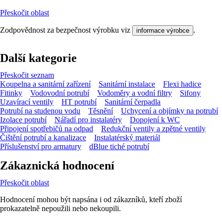
Přeskočit oblast
Zodpovědnost za bezpečnost výrobku viz
.
informace výrobce
Další kategorie
Přeskočit seznam
Koupelna a sanitární zařízení
Sanitární instalace
Flexi hadice
Fitinky
Vodovodní potrubí
Vodoměry a vodní filtry
Sifony
Uzavírací ventily
HT potrubí
Sanitární čerpadla
Potrubí na studenou vodu
Těsnění
Uchycení a objímky na potrubí
Izolace potrubí
Nářadí pro instalatéry
Dopojení k WC
Připojení spotřebičů na odpad
Redukční ventily a zpětné ventily
Čištění potrubí a kanalizace
Instalatérský materiál
Příslušenství pro armatury
dBlue tiché potrubí
Zákaznická hodnocení
Přeskočit oblast
Hodnocení mohou být napsána i od zákazníků, kteří zboží
prokazatelně nepoužili nebo nekoupili.