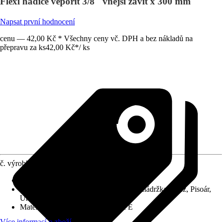
Flexi hadice veporit 3/8" vnější závit x 300 mm
Napsat první hodnocení
cenu — 42,00 Kč * Všechny ceny vč. DPH a bez nákladů na
přepravu za ks
42,00 Kč
*
/
ks
č. výrobku
12656664
Délka
:
30 cm
Vhodné pro
:
Vana, Bidet, Splachovací nádržka, Dřez, Pisoár,
Umyvadlo, Voda, WC
Materiál
:
Mosaz, Nerezová ocel, PE
Více informací o zboží