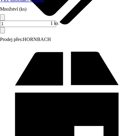
Množství (ks)
1 ks
Prodej přes:
HORNBACH