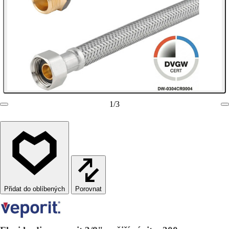
1
/
3
Porovnat