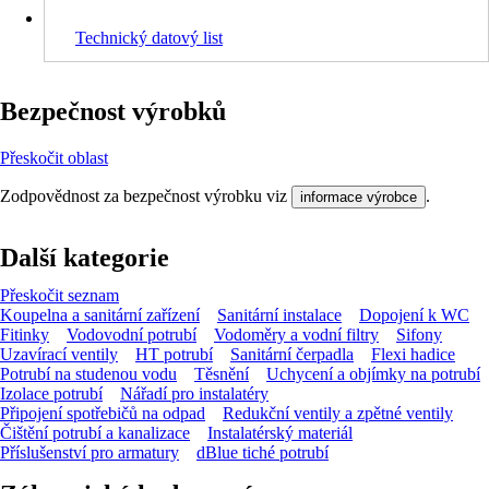
Technický datový list
Bezpečnost výrobků
Přeskočit oblast
Zodpovědnost za bezpečnost výrobku viz
.
informace výrobce
Další kategorie
Přeskočit seznam
Koupelna a sanitární zařízení
Sanitární instalace
Dopojení k WC
Fitinky
Vodovodní potrubí
Vodoměry a vodní filtry
Sifony
Uzavírací ventily
HT potrubí
Sanitární čerpadla
Flexi hadice
Potrubí na studenou vodu
Těsnění
Uchycení a objímky na potrubí
Izolace potrubí
Nářadí pro instalatéry
Připojení spotřebičů na odpad
Redukční ventily a zpětné ventily
Čištění potrubí a kanalizace
Instalatérský materiál
Příslušenství pro armatury
dBlue tiché potrubí