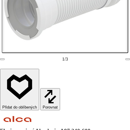
1
/
3
Porovnat