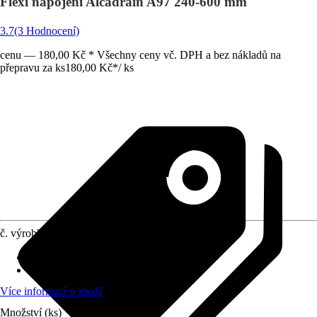
Flexi napojení Alcadrain A97 240-600 mm
3.7
(3 Hodnocení)
cenu — 180,00 Kč * Všechny ceny vč. DPH a bez nákladů na
přepravu za ks
180,00 Kč
*
/
ks
č. výrobku
5051690
Využití
:
WC - přípojka
Materiál
:
Plast
Více informací o zboží
Množství (ks)