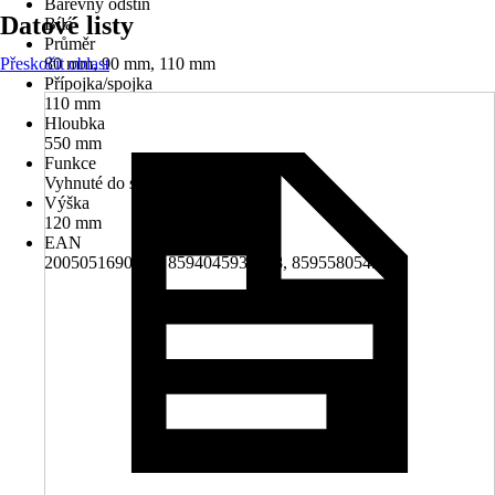
Barevný odstín
Datové listy
Bílá
Průměr
Přeskočit oblast
80 mm, 90 mm, 110 mm
Přípojka/spojka
110 mm
Hloubka
550 mm
Funkce
Vyhnuté do strany
Výška
120 mm
EAN
2005051690000, 8594045933468, 8595580545512