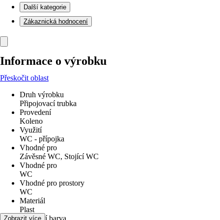
Další kategorie
Zákaznická hodnocení
Informace o výrobku
Přeskočit oblast
Druh výrobku
Připojovací trubka
Provedení
Koleno
Využití
WC - přípojka
Vhodné pro
Závěsné WC, Stojící WC
Vhodné pro
WC
Vhodné pro prostory
WC
Materiál
Plast
Základní barva
Zobrazit více