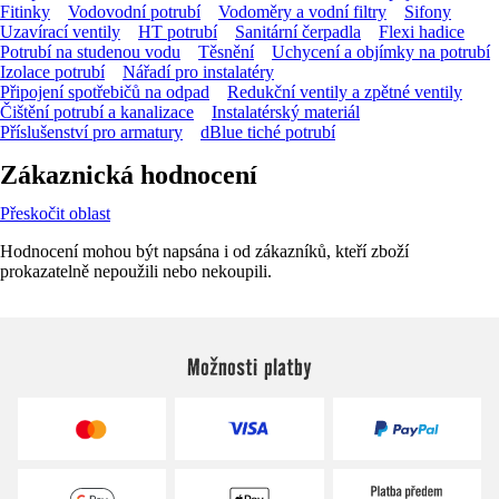
Fitinky
Vodovodní potrubí
Vodoměry a vodní filtry
Sifony
Uzavírací ventily
HT potrubí
Sanitární čerpadla
Flexi hadice
Potrubí na studenou vodu
Těsnění
Uchycení a objímky na potrubí
Izolace potrubí
Nářadí pro instalatéry
Připojení spotřebičů na odpad
Redukční ventily a zpětné ventily
Čištění potrubí a kanalizace
Instalatérský materiál
Příslušenství pro armatury
dBlue tiché potrubí
Zákaznická hodnocení
Přeskočit oblast
Hodnocení mohou být napsána i od zákazníků, kteří zboží
prokazatelně nepoužili nebo nekoupili.
Možnosti platby