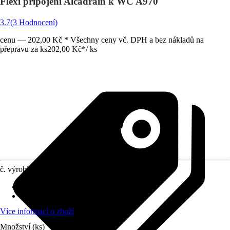
Flexi připojení Alcadrain k WC A970
3.7
(3 Hodnocení)
cenu — 202,00 Kč * Všechny ceny vč. DPH a bez nákladů na
přepravu za ks
202,00 Kč
*
/
ks
č. výrobku
8842744
Využití
:
WC - přípojka
Materiál
:
Plast
Více informací o zboží
Množství (ks)