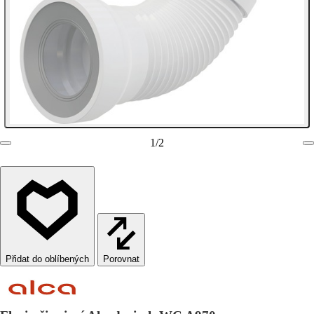
1
/
2
Porovnat