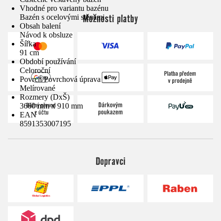
Vhodné pro variantu bazénu
Možnosti platby
Bazén s ocelovými stěnami
Obsah balení
Návod k obsluze
Šířka
91 cm
Období používání
Celoroční
Povrch/Povrchová úprava
Melírované
Rozmery (DxŠ)
3660 mm x 910 mm
EAN
8591353007195
Dopravci