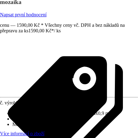
mozaika
Napsat první hodnocení
cenu — 1590,00 Kč * Všechny ceny vč. DPH a bez nákladů na
přepravu za ks
1590,00 Kč
*
/
ks
č. výrobku
10367341
Vhodné pro rozměry nádrže
:
Orlando 3,66x0,9 m
Způsob upevnění
:
-
Materiál
:
Plast
Více informací o zboží