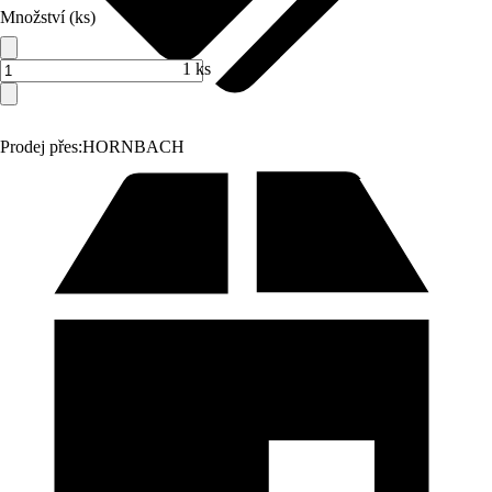
Množství (ks)
1 ks
Prodej přes:
HORNBACH