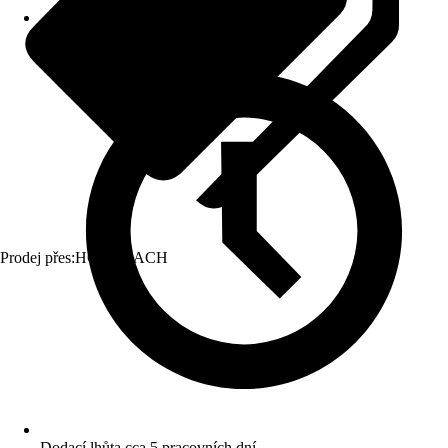
Prodej přes:
HORNBACH
Dodací lhůta cca 5 pracovních dní