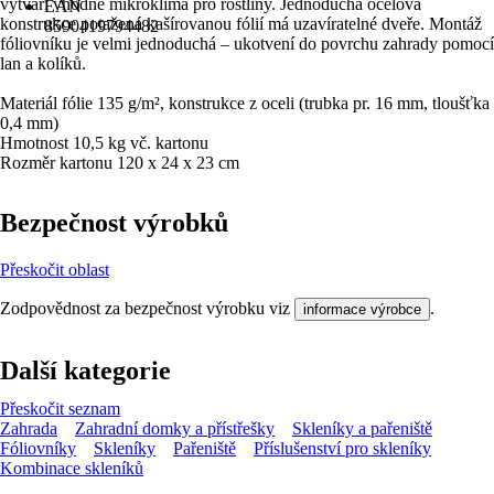
vytváří vhodné mikroklima pro rostliny. Jednoduchá ocelová
EAN
konstrukce potažená kašírovanou fólií má uzavíratelné dveře. Montáž
8590419794482
fóliovníku je velmi jednoduchá – ukotvení do povrchu zahrady pomocí
lan a kolíků.
Materiál fólie 135 g/m², konstrukce z oceli (trubka pr. 16 mm, tloušťka
0,4 mm)
Hmotnost 10,5 kg vč. kartonu
Rozměr kartonu 120 x 24 x 23 cm
Bezpečnost výrobků
Přeskočit oblast
Zodpovědnost za bezpečnost výrobku viz
.
informace výrobce
Další kategorie
Přeskočit seznam
Zahrada
Zahradní domky a přístřešky
Skleníky a pařeniště
Fóliovníky
Skleníky
Pařeniště
Příslušenství pro skleníky
Kombinace skleníků