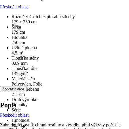
Přeskočit oblast
Rozměry š x h bez přesahu střechy
179 x 250 cm
Šířka
179 cm
Hloubka
250 cm
Užitná plocha
4,5 m²
Tloušťka stěny
0,09 mm
Tloušťka fólie
135 g/m²
Materiál stěn
Polyetylen, Fólie
Výška hřebenu
Zobrazit více
211 cm
Druh výrobku
Popis
Skleníky
Série
Přeskočit oblast
-
Hmotnost
Zahradní fóliovník chrání rostliny a výsadbu před výkyvy počasí a
10,5 kg