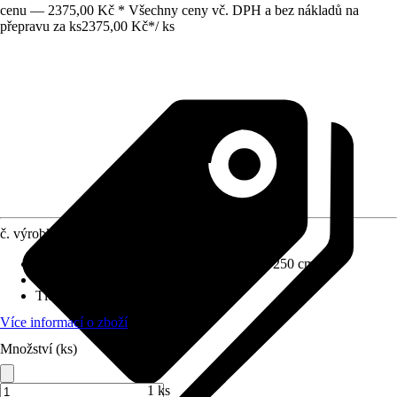
cenu — 2375,00 Kč * Všechny ceny vč. DPH a bez nákladů na
přepravu za ks
2375,00 Kč
*
/
ks
č. výrobku
6591794
Rozměry š x h bez přesahu střechy
:
179 x 250 cm
Užitná plocha
:
4,5 m²
Tloušťka stěny
:
0,09 mm
Více informací o zboží
Množství (ks)
1 ks