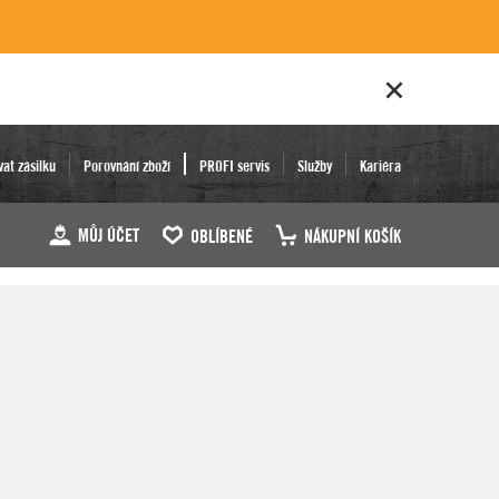
vat zásilku
Porovnání zboží
PROFI servis
Služby
Kariéra
MŮJ ÚČET
OBLÍBENÉ
NÁKUPNÍ KOŠÍK