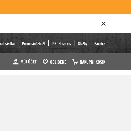
vat zásilku
Porovnání zboží
PROFI servis
Služby
Kariéra
MŮJ ÚČET
OBLÍBENÉ
NÁKUPNÍ KOŠÍK