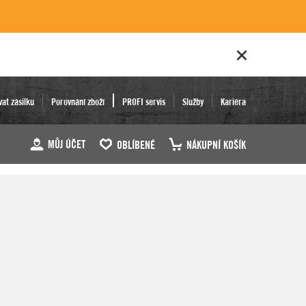
vat zásilku
Porovnání zboží
PROFI servis
Služby
Kariéra
MŮJ ÚČET
OBLÍBENÉ
NÁKUPNÍ KOŠÍK