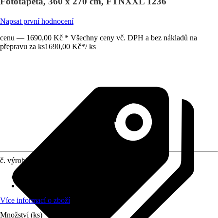
Fototapeta, 360 x 270 cm, FTNXXL 1236
Napsat první hodnocení
cenu — 1690,00 Kč * Všechny ceny vč. DPH a bez nákladů na
přepravu za ks
1690,00 Kč
*
/
ks
č. výrobku
10370563
počet dílů
:
5
Rozměry (ŠxV)
:
360 X 270 cm
Více informací o zboží
Množství (ks)