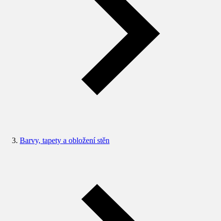
Barvy, tapety a obložení stěn