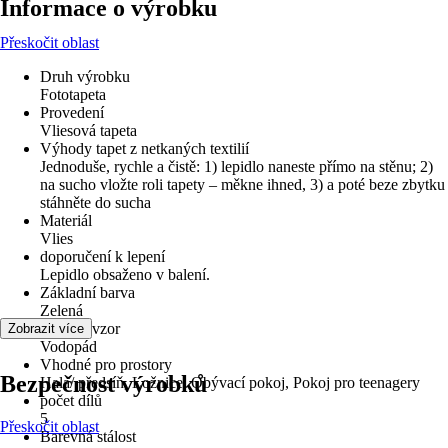
Informace o výrobku
Přeskočit oblast
Druh výrobku
Fototapeta
Provedení
Vliesová tapeta
Výhody tapet z netkaných textilií
Jednoduše, rychle a čistě: 1) lepidlo naneste přímo na stěnu; 2)
na sucho vložte roli tapety – měkne ihned, 3) a poté beze zbytku
stáhněte do sucha
Materiál
Vlies
doporučení k lepení
Lepidlo obsaženo v balení.
Základní barva
Zelená
Dekor / vzor
Zobrazit více
Vodopád
Vhodné pro prostory
Bezpečnost výrobků
Hala/ předsíň, Ložnice, Obývací pokoj, Pokoj pro teenagery
počet dílů
5
Přeskočit oblast
Barevná stálost