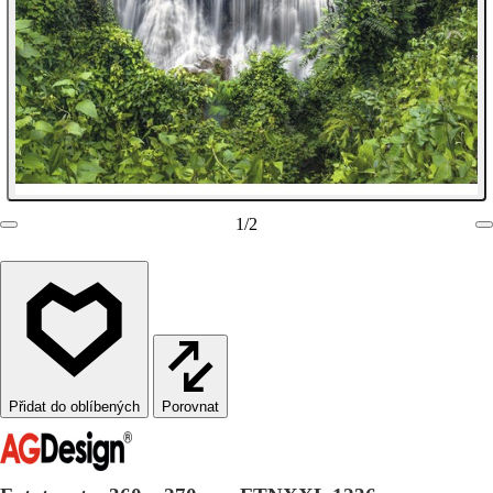
1
/
2
Porovnat