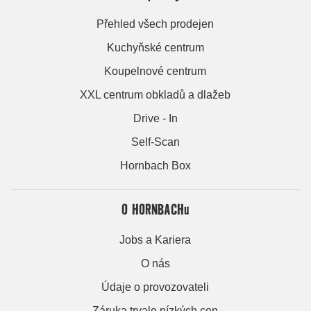
Přehled všech prodejen
Kuchyňské centrum
Koupelnové centrum
XXL centrum obkladů a dlažeb
Drive - In
Self-Scan
Hornbach Box
O HORNBACHu
Jobs a Kariera
O nás
Údaje o provozovateli
Záruka trvale nízkých cen