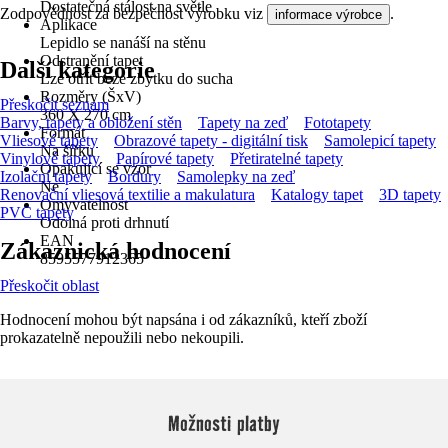
Dostatečná stálost na světle
Zodpovědnost za bezpečnost výrobku viz
.
informace výrobce
Aplikace
Lepidlo se nanáší na stěnu
Odstranění tapet
Další kategorie
Lze otřít beze zbytku do sucha
Rozměry (ŠxV)
Přeskočit seznam
360 X 270 cm
Barvy, tapety a obložení stěn
Tapety na zeď
Fototapety
Formát
Vliesové tapety
Obrazové tapety - digitální tisk
Samolepicí tapety
Na šířku
Vinylové tapety
Papírové tapety
Přetiratelné tapety
Opakující se vzor
Izolační tapety
Bordury
Samolepky na zeď
Ne
Renovační vliesová textilie a makulatura
Katalogy tapet
3D tapety
Omyvatelnost
PVC tapety
Odolná proti drhnutí
EAN
Zákaznická hodnocení
8595577912365
Přeskočit oblast
Hodnocení mohou být napsána i od zákazníků, kteří zboží
prokazatelně nepoužili nebo nekoupili.
Možnosti platby