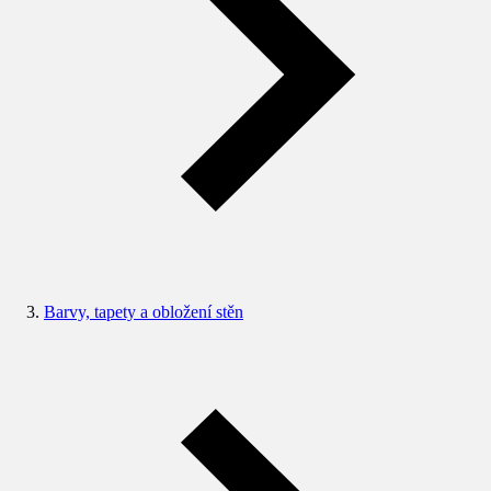
Barvy, tapety a obložení stěn