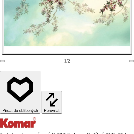
1
/
2
Porovnat