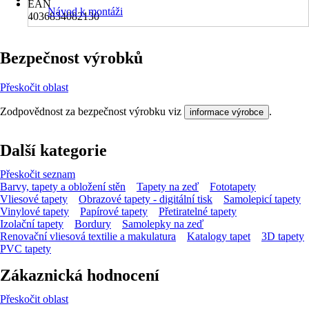
EAN
Návod k montáži
4036834082130
Bezpečnost výrobků
Přeskočit oblast
Zodpovědnost za bezpečnost výrobku viz
.
informace výrobce
Další kategorie
Přeskočit seznam
Barvy, tapety a obložení stěn
Tapety na zeď
Fototapety
Vliesové tapety
Obrazové tapety - digitální tisk
Samolepicí tapety
Vinylové tapety
Papírové tapety
Přetiratelné tapety
Izolační tapety
Bordury
Samolepky na zeď
Renovační vliesová textilie a makulatura
Katalogy tapet
3D tapety
PVC tapety
Zákaznická hodnocení
Přeskočit oblast