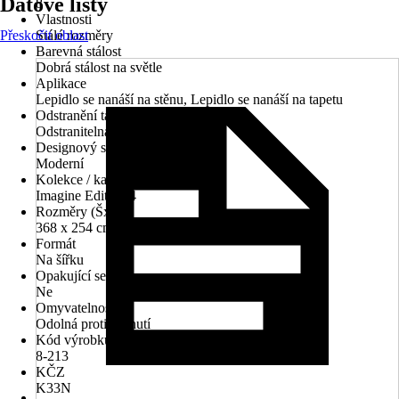
Datové listy
8
Vlastnosti
Přeskočit oblast
Stálé rozměry
Barevná stálost
Dobrá stálost na světle
Aplikace
Lepidlo se nanáší na stěnu, Lepidlo se nanáší na tapetu
Odstranění tapet
Odstranitelná za mokra
Designový styl
Moderní
Kolekce / katalog tapet
Imagine Edition 4
Rozměry (ŠxV)
368 x 254 cm
Formát
Na šířku
Opakující se vzor
Ne
Omyvatelnost
Odolná proti drhnutí
Kód výrobku
8-213
KČZ
K33N