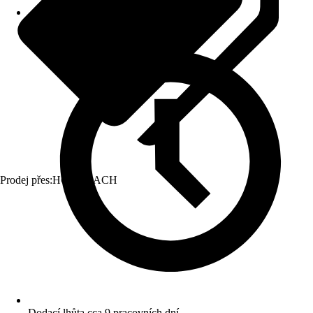
Prodej přes:
HORNBACH
Dodací lhůta cca 9 pracovních dní