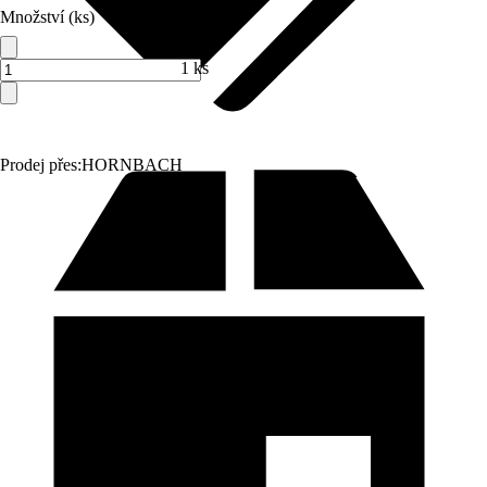
Množství (ks)
1 ks
Prodej přes:
HORNBACH