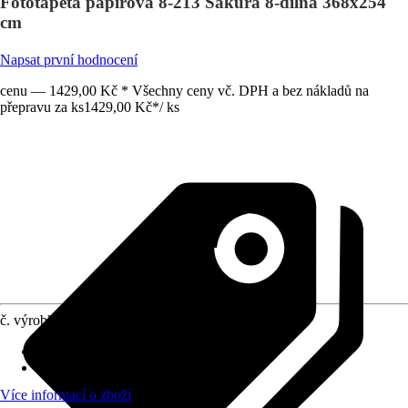
Fototapeta papírová 8-213 Sakura 8-dílná 368x254
cm
Napsat první hodnocení
cenu — 1429,00 Kč * Všechny ceny vč. DPH a bez nákladů na
přepravu za ks
1429,00 Kč
*
/
ks
č. výrobku
6805710
počet dílů
:
8
Rozměry (ŠxV)
:
368 x 254 cm
Více informací o zboží