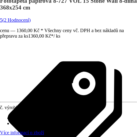
Fototapeta papírová 8-727 VOL 15 Stone Wall 8-dílná
368x254 cm
5
(2 Hodnocení)
cenu — 1360,00 Kč * Všechny ceny vč. DPH a bez nákladů na
přepravu za ks
1360,00 Kč
*
/
ks
č. výrobku
8328685
počet dílů
:
8
Rozměry (ŠxV)
:
368 x 254 cm
Více informací o zboží