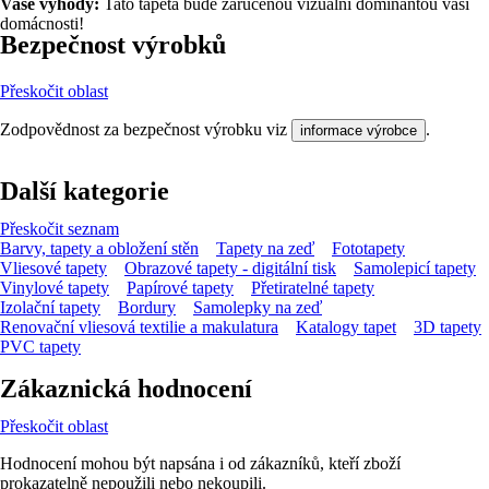
Vaše výhody:
Tato tapeta bude zaručenou vizuální dominantou vaší
domácnosti!
Bezpečnost výrobků
Přeskočit oblast
Zodpovědnost za bezpečnost výrobku viz
.
informace výrobce
Další kategorie
Přeskočit seznam
Barvy, tapety a obložení stěn
Tapety na zeď
Fototapety
Vliesové tapety
Obrazové tapety - digitální tisk
Samolepicí tapety
Vinylové tapety
Papírové tapety
Přetiratelné tapety
Izolační tapety
Bordury
Samolepky na zeď
Renovační vliesová textilie a makulatura
Katalogy tapet
3D tapety
PVC tapety
Zákaznická hodnocení
Přeskočit oblast
Hodnocení mohou být napsána i od zákazníků, kteří zboží
prokazatelně nepoužili nebo nekoupili.