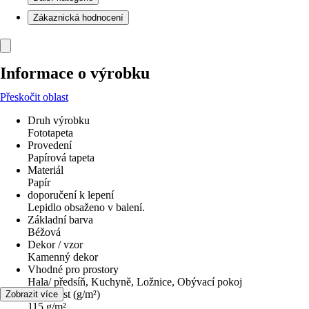
Zákaznická hodnocení
Informace o výrobku
Přeskočit oblast
Druh výrobku
Fototapeta
Provedení
Papírová tapeta
Materiál
Papír
doporučení k lepení
Lepidlo obsaženo v balení.
Základní barva
Béžová
Dekor / vzor
Kamenný dekor
Vhodné pro prostory
Hala/ předsíň, Kuchyně, Ložnice, Obývací pokoj
Hmotnost (g/m²)
Zobrazit více
115 g/m²