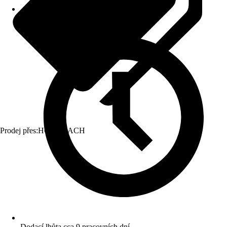
Prodej přes:
HORNBACH
Dodací lhůta cca 9 pracovních dní