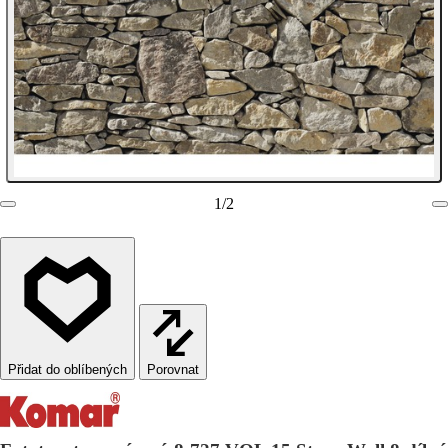
1
/
2
Porovnat