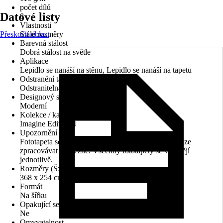
počet dílů
Datové listy
8
Vlastnosti
Přeskočit oblast
Stálé rozměry
Barevná stálost
Dobrá stálost na světle
Aplikace
Lepidlo se nanáší na stěnu, Lepidlo se nanáší na tapetu
Odstranění tapet
Odstranitelná za mokra
Designový styl
Moderní
Kolekce / katalog tapet
Imagine Edition 4
Upozornění
Fototapeta se skládá z 8 dílů., Motivy u fototapet nelze
zpracovávat průběžně. Všechny fototapety se vyrábějí
jednotlivě.
Rozměry (ŠxV)
368 x 254 cm
Formát
Na šířku
Opakující se vzor
Ne
Omyvatelnost