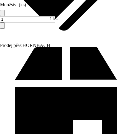
Množství (ks)
1 ks
Prodej přes:
HORNBACH