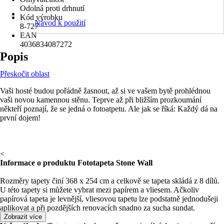
Odolná proti drhnutí
Kód výrobku
Návod k použití
8-727
EAN
4036834087272
Popis
Přeskočit oblast
Vaši hosté budou pořádně žasnout, až si ve vašem bytě prohlédnou
vaši novou kamennou stěnu. Teprve až při bližším prozkoumání
někteří poznají, že se jedná o fotoatpetu. Ale jak se říká: Každý dá na
první dojem!
<
Informace o produktu Fototapeta Stone Wall
Rozměry tapety činí 368 x 254 cm a celkově se tapeta skládá z 8 dílů.
U této tapety si můžete vybrat mezi papírem a vliesem. Ačkoliv
papírová tapeta je levnější, vliesovou tapetu lze podstatně jednodušeji
aplikovat a při pozdějších renovacích snadno za sucha sundat.
Zobrazit více