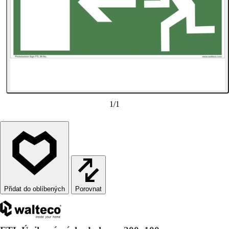
1
/
1
Porovnat