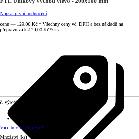
FTL Únikový východ vlevo - 200x100 mm
Napsat první hodnocení
cenu — 129,00 Kč * Všechny ceny vč. DPH a bez nákladů na
přepravu za ks
129,00 Kč
*
/
ks
č. výrobku
6233773
Druh výrobku
:
Štít
Materiál
:
Plast
Více informací o zboží
Množství (ks)