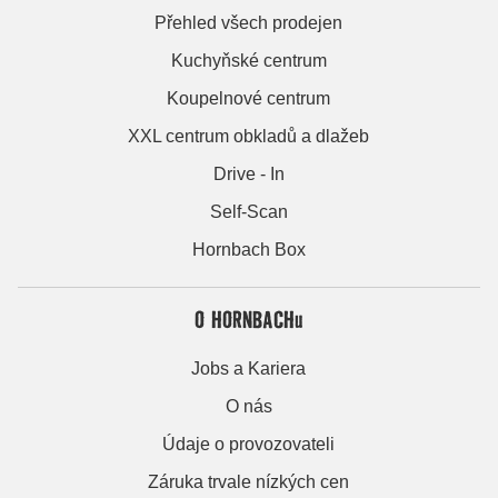
Přehled všech prodejen
Kuchyňské centrum
Koupelnové centrum
XXL centrum obkladů a dlažeb
Drive - In
Self-Scan
Hornbach Box
O HORNBACHu
Jobs a Kariera
O nás
Údaje o provozovateli
Záruka trvale nízkých cen