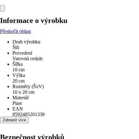
Informace o výrobku
Přeskočit oblast
Druh výrobku
Štít
Provedení
Varovná cedule
Šířka
10 cm
Výška
20 cm
Rozměry (ŠxV)
10 x 20 cm
Materiál
Plast
EAN
8592485201338
Zobrazit více
Bezpečnost výrobků