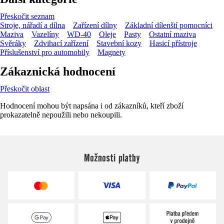
Přeskočit seznam
Stroje, nářadí a dílna
Zařízení dílny
Základní dílenští pomocníci
Maziva
Vazelíny
WD-40
Oleje
Pasty
Ostatní maziva
Svěráky
Zdvihací zařízení
Stavební kozy
Hasicí přístroje
Příslušenství pro automobily
Magnety
Zákaznická hodnocení
Přeskočit oblast
Hodnocení mohou být napsána i od zákazníků, kteří zboží
prokazatelně nepoužili nebo nekoupili.
Možnosti platby