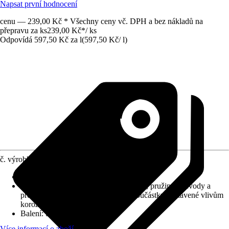
Napsat první hodnocení
cenu — 239,00 Kč * Všechny ceny vč. DPH a bez nákladů na
přepravu za ks
239,00 Kč
*
/
ks
Odpovídá 597,50 Kč za l
(
597,50 Kč
/
l
)
č. výrobku
6686894
Druh výrobku
:
Sprej
Vhodné pro
:
automobilová listová pera, pružiny, převody a
převodovky, závity, klouby a další součástky vystavené vlivům
koroze
Balení
:
Sprej
Více informací o zboží