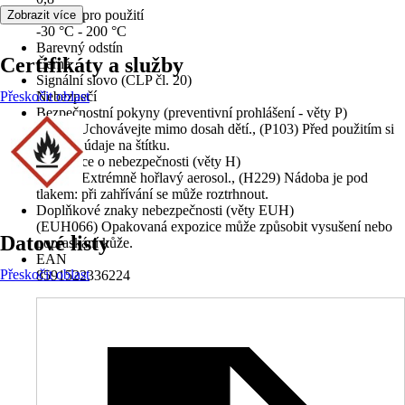
Teplota pro použití
Zobrazit více
-30 °C - 200 °C
Barevný odstín
Certifikáty a služby
Černá
Signální slovo (CLP čl. 20)
Přeskočit oblast
Nebezpečí
Bezpečnostní pokyny (preventivní prohlášení - věty P)
(P102) Uchovávejte mimo dosah dětí., (P103) Před použitím si
přečtěte údaje na štítku.
Informace o nebezpečnosti (věty H)
(H222) Extrémně hořlavý aerosol., (H229) Nádoba je pod
tlakem: při zahřívání se může roztrhnout.
Doplňkové znaky nebezpečnosti (věty EUH)
(EUH066) Opakovaná expozice může způsobit vysušení nebo
Datové listy
popraskání kůže.
EAN
Přeskočit oblast
8591522336224