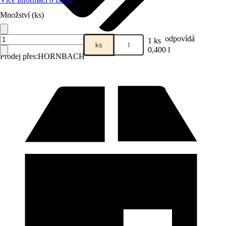
Množství (ks)
odpovídá
1 ks
ks
l
0,400 l
Prodej přes:
HORNBACH