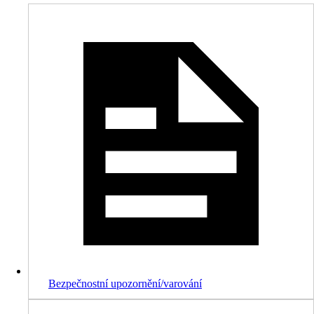
Bezpečnostní upozornění/varování