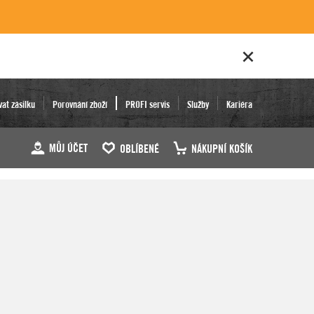
vat zásilku
Porovnání zboží
PROFI servis
Služby
Kariéra
MŮJ ÚČET
OBLÍBENÉ
NÁKUPNÍ KOŠÍK